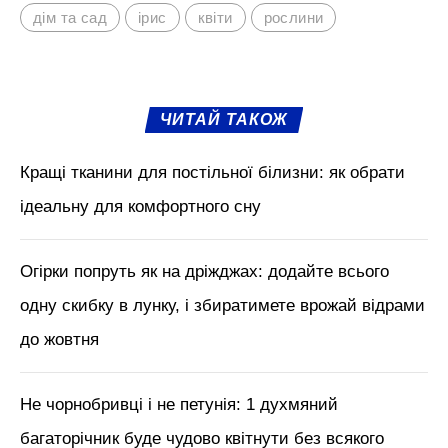
Щорічної пересадки іриси не потребують.
Достатньо буде робити це один раз на 5
років. У вересні обріжте листя квітів
повністю. Цибулі викопайте, струсіть
залишки землі, розділіть по окремо.
Підсушіть кілька днів, а до середини
жовтня знову висадіть у ґрунт.
М'язи обличчя, БОТОКС, тренди
краси з Tik Tok // Лікар-
косметолог Тетяна Чернишова