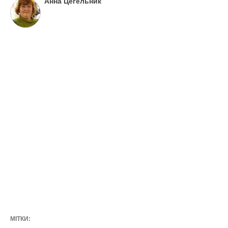
пора, обробіть підрізані листочки ірисів
фунгіцидами. Зверніть увагу: у
комплексному добриві на цей момент не
повинно бути азоту.