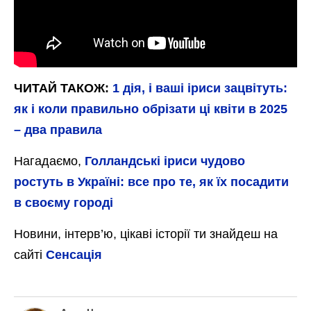
Чи потрібно викопувати іриси після відцвітання
А от підживлення компостом після цвітіння
вашим півникам не завадить. Свіжий гній у
жодному разі не застосовуйте, оскільки це
призведе до підгнивання корінців. За
місяць підгодуйте улюблені квіточки
фосфором та калієм.
Між осінню та зимою, коли пройде дощова