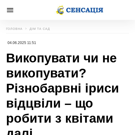
ГОЛОВНА
ДІМ ТА САД
04.06.2025 11:51
Викопувати чи не
викопувати?
Різнобарвні іриси
відцвіли – що
робити з квітами
далі