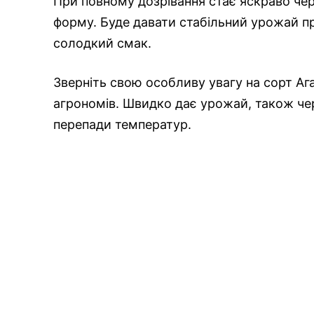
При повному дозрівання стає яскраво чер
форму. Буде давати стабільний урожай пр
солодкий смак.
Зверніть свою особливу увагу на сорт А
агрономів. Швидко дає урожай, також чер
перепади температур.