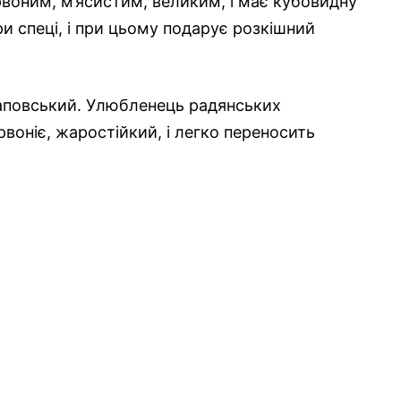
воним, м’ясистим, великим, і має кубовидну
и спеці, і при цьому подарує розкішний
гаповський. Улюбленець радянських
воніє, жаростійкий, і легко переносить