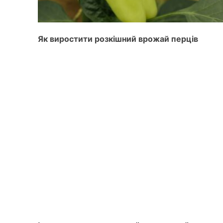
Як виростити розкішний врожай перців