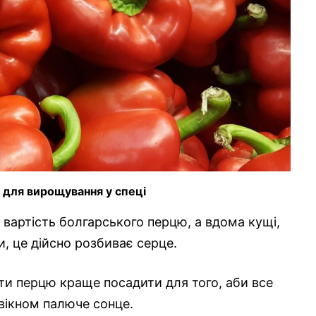
ь для вирощування у спеці
 вартість болгарського перцю, а вдома кущі,
, це дійсно розбиває серце.
рти перцю краще посадити для того, аби все
вікном палюче сонце.