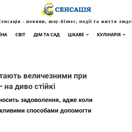
Сенсація - новини, шоу-бізнес, події та життя люде
ЇНА
СВІТ
ДІМ ТА САД
ЦІКАВЕ
КУЛІНАРІЯ
стають величезними при
– на диво стійкі
носить задоволення, адже коли
можливими способами допомогти