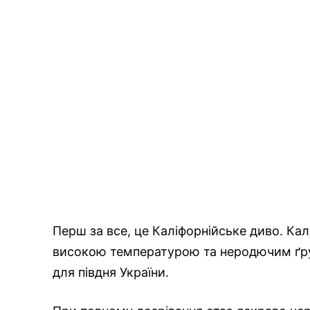
Перш за все, це Каліфорнійське диво. Кал
високою температурою та неродючим ґрун
для півдня України.