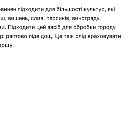
овинен підходити для більшості культур, які
уш, вишень, слив, персиків, винограду,
рави. Підходити цей засіб для обробки городу
орі раптово піде дощ. Це теж слід враховувати
 дощу.