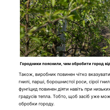
Городники пояснили, чим обробити город від 
Також, виробник повинен чітко вказувати
гнилі, парші, борошнистої роси, сірої гни
фунгіцид повинен діяти навіть при низьки
градусів тепла. Тобто, щоб засіб уже мо
обробки городу.