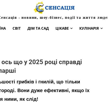
Сенсація - новини, шоу-бізнес, події та життя люде
ЇНА
СВІТ
ДІМ ТА САД
ЦІКАВЕ
КУЛІНАРІЯ
 ось що у 2025 році справді
 парші
ьшості грибків і гнилій, що тільки
 городі. Вони дуже ефективні, якщо їх
 ними, як слід!