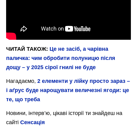
ЧИТАЙ ТАКОЖ:
Це не засіб, а чарівна
паличка: чим обробити полуницю після
дощу – у 2025 сірої гнилі не буде
Нагадаємо,
2 елементи у лійку просто зараз –
і аґрус буде нарощувати величезні ягоди: це
те, що треба
Новини, інтерв’ю, цікаві історії ти знайдеш на
сайті
Сенсація