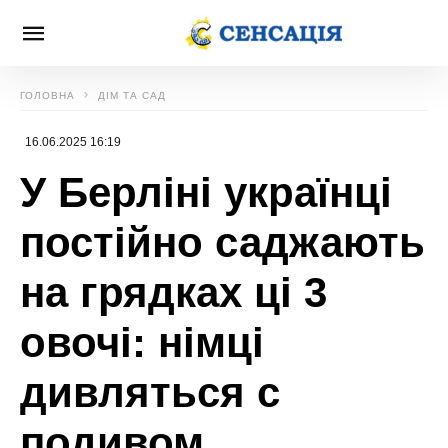
ГОЛОВНА
ДІМ ТА САД
16.06.2025 16:19
У Берліні українці
постійно саджають
на грядках ці 3
овочі: німці
дивляться с
подивом