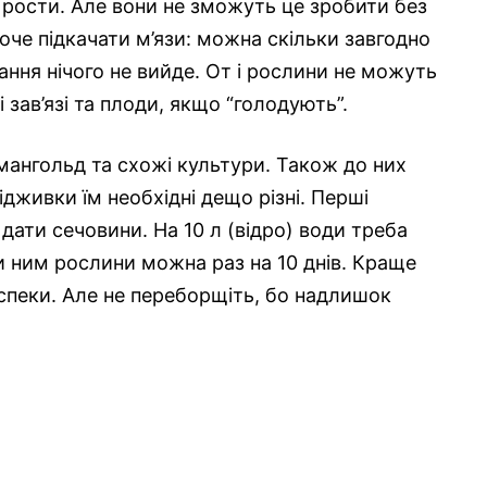
о рости. Але вони не зможуть це зробити без
оче підкачати м’язи: можна скільки завгодно
ання нічого не вийде. От і рослини не можуть
зав’язі та плоди, якщо “голодують”.
 мангольд та схожі культури. Також до них
ідживки їм необхідні дещо різні. Перші
дати сечовини. На 10 л (відро) води треба
и ним рослини можна раз на 10 днів. Краще
 спеки. Але не переборщіть, бо надлишок