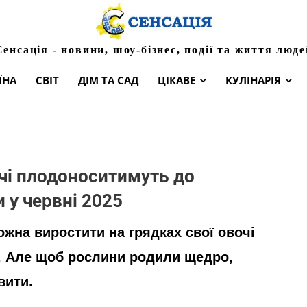
Сенсація - новини, шоу-бізнес, події та життя люде
ЇНА
СВІТ
ДІМ ТА САД
ЦІКАВЕ
КУЛІНАРІЯ
вочі плодоноситимуть до
 у червні 2025
ожна виростити на грядках свої овочі
. Але щоб рослини родили щедро,
вити.