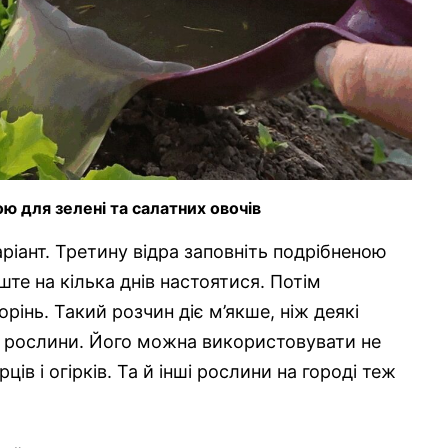
 для зелені та салатних овочів
іант. Третину відра заповніть подрібненою
те на кілька днів настоятися. Потім
корінь. Такий розчин діє м’якше, ніж деякі
є рослини. Його можна використовувати не
ців і огірків. Та й інші рослини на городі теж