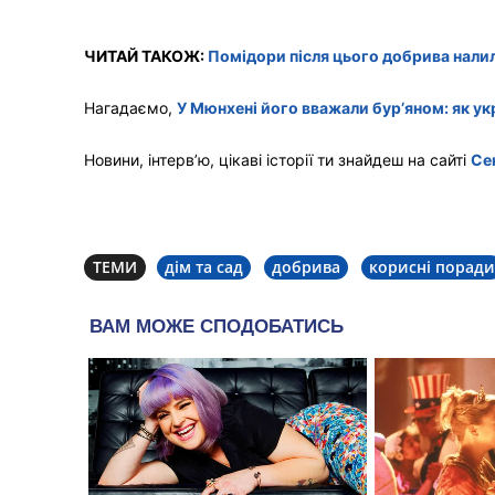
ЧИТАЙ ТАКОЖ:
Помідори після цього добрива налилис
Нагадаємо,
У Мюнхені його вважали бур’яном: як ук
Новини, інтерв’ю, цікаві історії ти знайдеш на сайті
Се
ТЕМИ
дім та сад
добрива
корисні поради