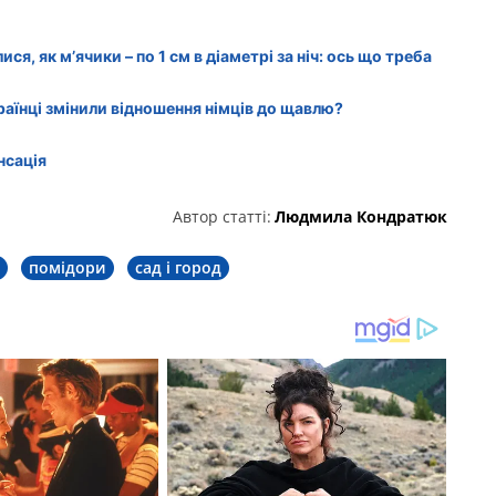
я, як м’ячики – по 1 см в діаметрі за ніч: ось що треба
раїнці змінили відношення німців до щавлю?
нсація
Автор статті:
Людмила Кондратюк
помідори
сад і город