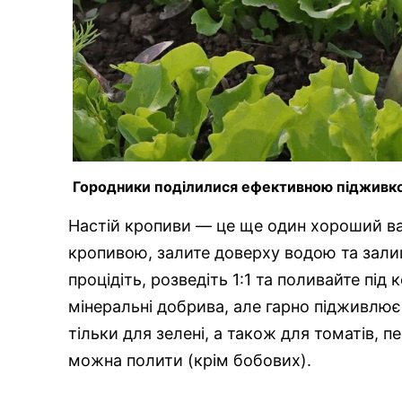
Городники поділилися ефективною підживкою
Настій кропиви — це ще один хороший вар
кропивою, залите доверху водою та залиш
процідіть, розведіть 1:1 та поливайте під 
мінеральні добрива, але гарно підживлю
тільки для зелені, а також для томатів, пер
можна полити (крім бобових).