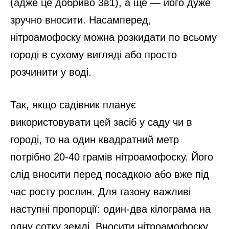
(адже це добриво 3в1), а ще — його дуже
зручно вносити. Насамперед,
нітроамофоску можна розкидати по всьому
городі в сухому вигляді або просто
розчинити у воді.
Так, якщо садівник планує
використовувати цей засіб у саду чи в
городі, то на один квадратний метр
потрібно 20-40 грамів нітроамофоску. Його
слід вносити перед посадкою або вже під
час росту рослин. Для газону важливі
наступні пропорції: один-два кілограма на
одну сотку землі. Вносити нітроамофоску