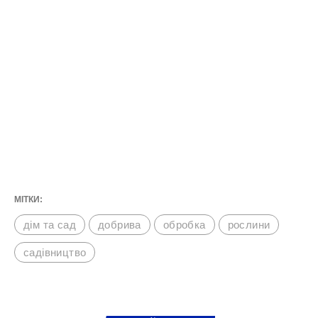
МІТКИ:
дім та сад
добрива
обробка
рослини
садівництво