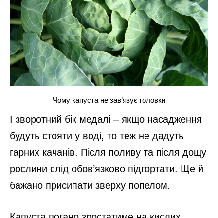
Чому капуста не зав’язує головки
І зворотний бік медалі – якщо насадження
будуть стояти у воді, то теж не дадуть
гарних качанів. Після поливу та після дощу
рослини слід обов’язково підгортати. Ще й
бажано присипати зверху попелом.
Капуста погано зростатиме на кислих