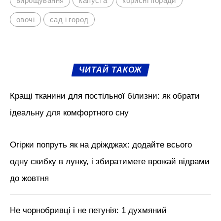
вирощування
капуста
корисні поради
овочі
сад і город
ЧИТАЙ ТАКОЖ
Кращі тканини для постільної білизни: як обрати
ідеальну для комфортного сну
Огірки попруть як на дріжджах: додайте всього
одну скибку в лунку, і збиратимете врожай відрами
до жовтня
Не чорнобривці і не петунія: 1 духмяний