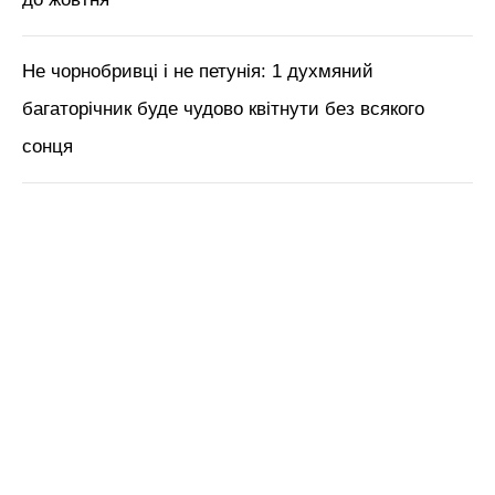
Не чорнобривці і не петунія: 1 духмяний
багаторічник буде чудово квітнути без всякого
сонця