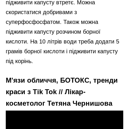
підживити капусту втретє. Можна
скористатися добривами з
суперфосфосфатом. Також можна
підживити капусту розчином борної
кислоти. На 10 літрів води треба додати 5
грамів борної кислоти і підживити капусту
під корінь.
М'язи обличчя, БОТОКС, тренди
краси з Tik Tok // Лікар-
косметолог Тетяна Чернишова