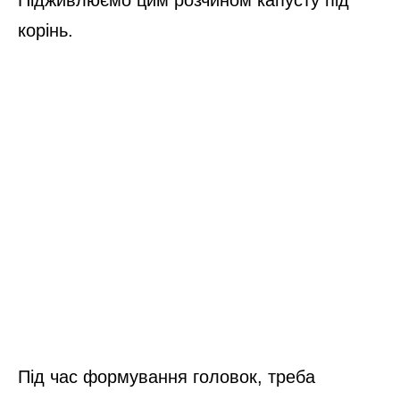
Підживлюємо цим розчином капусту під
корінь.
Під час формування головок, треба