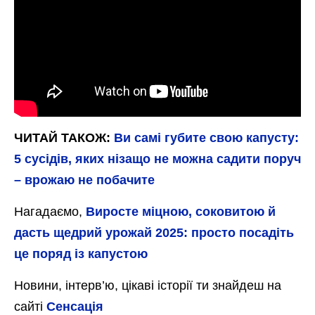
ЧИТАЙ ТАКОЖ:
Ви самі губите свою капусту:
5 сусідів, яких нізащо не можна садити поруч
– врожаю не побачите
Нагадаємо,
Виросте міцною, соковитою й
дасть щедрий урожай 2025: просто посадіть
це поряд із капустою
Новини, інтерв’ю, цікаві історії ти знайдеш на
сайті
Сенсація