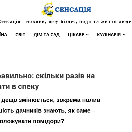
Сенсація - новини, шоу-бізнес, події та життя люде
ЇНА
СВІТ
ДІМ ТА САД
ЦІКАВЕ
КУЛІНАРІЯ
авильно: скільки разів на
ти в спеку
и дещо змінюється, зокрема полив
ість дачників знають, як саме –
зволожувати помідори?