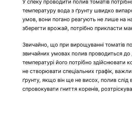
У спеку проводити полив томатів потрібн
температуру вода з ґрунту швидко випар
умов, вони погано реагують не лише на на
зберегти врожай, потрібно прикласти ма
Звичайно, що при вирощуванні томатів пот
звичайних умовах полив проводиться до д
температурі його потрібно здійснювати кож
не створювати спеціальних графік, важли
ґрунту, якщо він ще не висох, полив слід
спровокувати гниття коренів, розтріскува