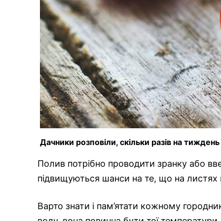
Дачники розповіли, скільки разів на тижден
Полив потрібно проводити зранку або вве
підвищуються шанси на те, що на листях 
Варто знати і пам’ятати кожному городн
воду, вона повинна бути тої температури,