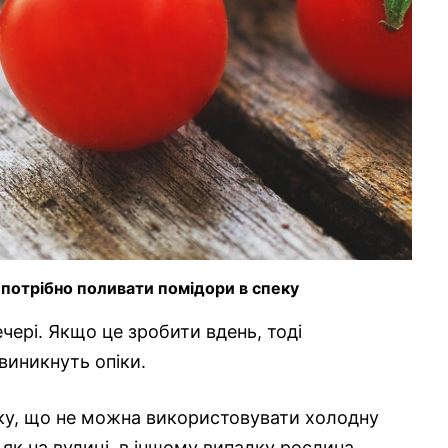
ь потрібно поливати помідори в спеку
чері. Якщо це зробити вдень, тоді
виникнуть опіки.
ику, що не можна використовувати холодну
 як на вулиці, в іншому випадку рослина