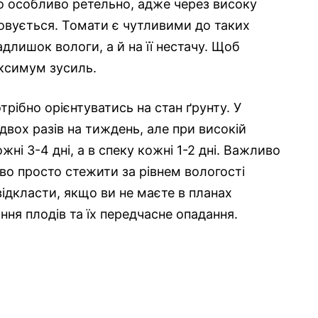
о особливо ретельно, адже через високу
овується. Томати є чутливими до таких
длишок вологи, а й на її нестачу. Щоб
ксимум зусиль.
рібно орієнтуватись на стан ґрунту. У
вох разів на тиждень, але при високій
ні 3-4 дні, а в спеку кожні 1-2 дні. Важливо
во просто стежити за рівнем вологості
 відкласти, якщо ви не маєте в планах
ння плодів та їх передчасне опадання.