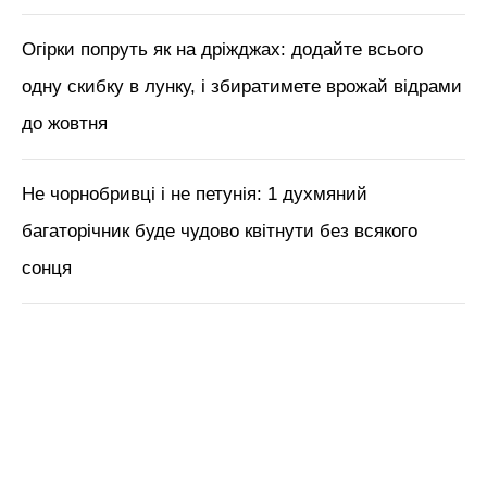
Огірки попруть як на дріжджах: додайте всього
одну скибку в лунку, і збиратимете врожай відрами
до жовтня
Не чорнобривці і не петунія: 1 духмяний
багаторічник буде чудово квітнути без всякого
сонця