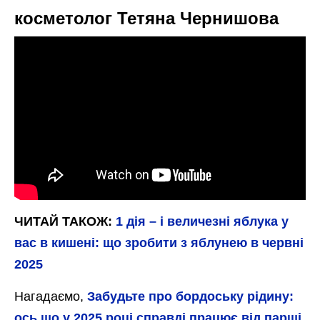
косметолог Тетяна Чернишова
ЧИТАЙ ТАКОЖ:
1 дія – і величезні яблука у
вас в кишені: що зробити з яблунею в червні
2025
Нагадаємо,
Забудьте про бордоську рідину:
ось що у 2025 році справді працює від парші