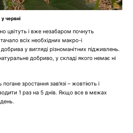
 у червні
сно цвітуть і вже незабаром почнуть
тачало всіх необхідних макро-і
 добрива у вигляді різноманітних підживлень.
атуральне добриво, у складі якого немає ні
погане зростання зав’язі – жовтіють і
одити 1 раз на 5 днів. Якщо все в межах
ждень.