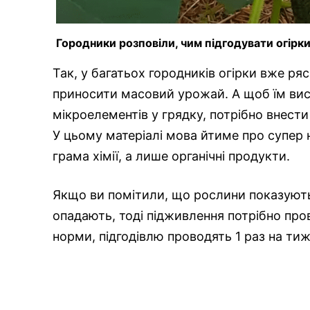
Городники розповіли, чим підгодувати огірки
Так, у багатьох городників огірки вже ря
приносити масовий урожай. А щоб їм вис
мікроелементів у грядку, потрібно внести
У цьому матеріалі мова йтиме про супер н
грама хімії, а лише органічні продукти.
Якщо ви помітили, що рослини показують 
опадають, тоді підживлення потрібно пров
норми, підгодівлю проводять 1 раз на ти