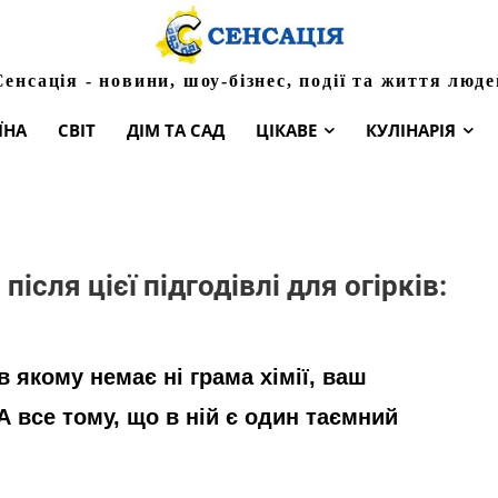
Сенсація - новини, шоу-бізнес, події та життя люде
ЇНА
СВІТ
ДІМ ТА САД
ЦІКАВЕ
КУЛІНАРІЯ
ісля цієї підгодівлі для огірків:
якому немає ні грама хімії, ваш
А все тому, що в ній є один таємний