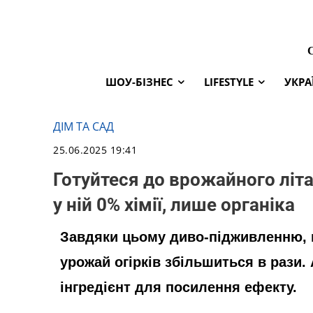
ШОУ-БІЗНЕС
LIFESTYLE
УКРА
ДІМ ТА САД
25.06.2025 19:41
Готуйтеся до врожайного літа п
у ній 0% хімії, лише органіка
Завдяки цьому диво-підживленню, в 
урожай огірків збільшиться в рази. 
інгредієнт для посилення ефекту.