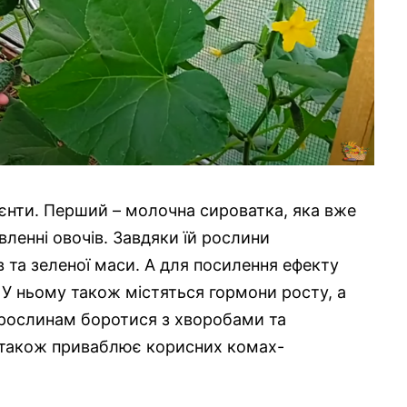
дієнти. Перший – молочна сироватка, яка вже
ленні овочів. Завдяки їй рослини
 та зеленої маси. А для посилення ефекту
 У ньому також містяться гормони росту, а
є рослинам боротися з хворобами та
а також приваблює корисних комах-