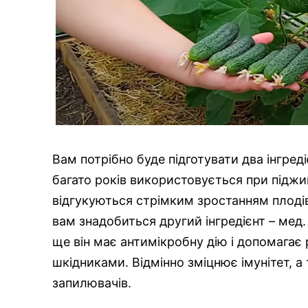
Вам потрібно буде підготувати два інгре
багато років використовується при піджив
відгукуються стрімким зростанням плодів
вам знадобиться другий інгредієнт – мед.
ще він має антимікробну дію і допомага
шкідниками. Відмінно зміцнює імунітет, 
запилювачів.