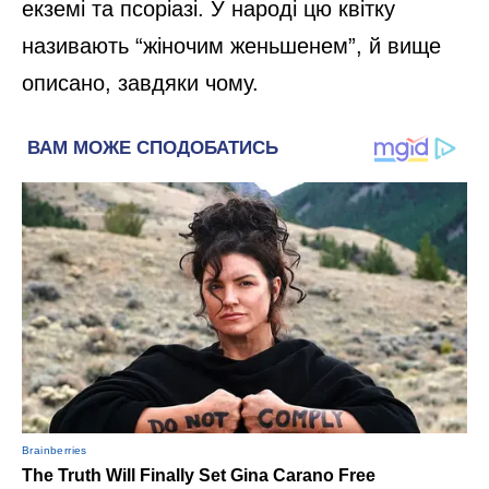
екземі та псоріазі. У народі цю квітку
називають “жіночим женьшенем”, й вище
описано, завдяки чому.