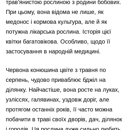
трав’янистою рослиною з родини бобових.
При цьому, вона відома не лише, як
медонос і кормова культура, але й як
потужна лікарська рослина. Історія цієї
квітки багатовікова. Особливо, щодо її
застосування в народній медицині.
Червона конюшина цвіте з травня по
серпень, чудово приваблює бджіл на
ділянку. Найчастіше, вона росте на луках,
узліссях, галявинах, уздовж доріг, але
протягом останніх років, її часто можна
побачити в траві своїх дворів, дач, ділянок
і городів. Ця рослина дуже сильно любить