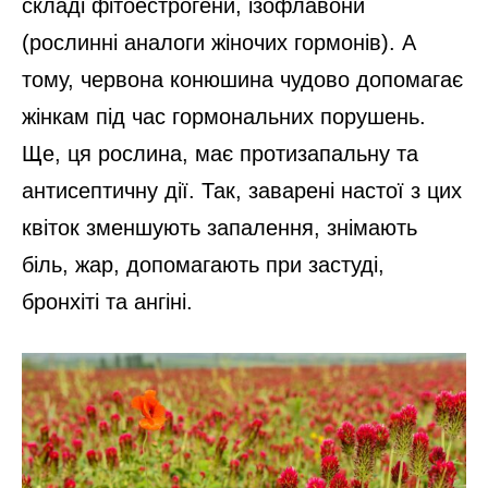
складі фітоестрогени, ізофлавони
(рослинні аналоги жіночих гормонів). А
тому, червона конюшина чудово допомагає
жінкам під час гормональних порушень.
Ще, ця рослина, має протизапальну та
антисептичну дії. Так, заварені настої з цих
квіток зменшують запалення, знімають
біль, жар, допомагають при застуді,
бронхіті та ангіні.