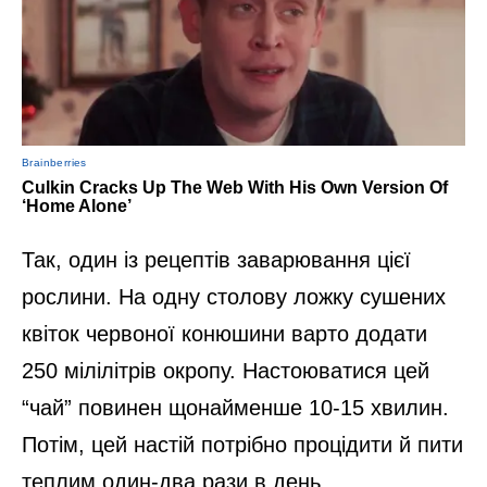
Так, один із рецептів заварювання цієї
рослини. На одну столову ложку сушених
квіток червоної конюшини варто додати
250 мілілітрів окропу. Настоюватися цей
“чай” повинен щонайменше 10-15 хвилин.
Потім, цей настій потрібно процідити й пити
теплим один-два рази в день.