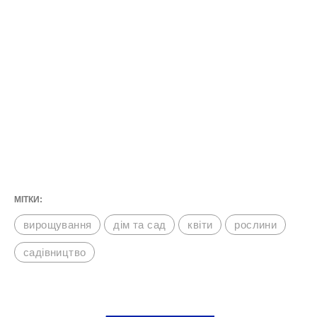
МІТКИ:
вирощування
дім та сад
квіти
рослини
садівництво