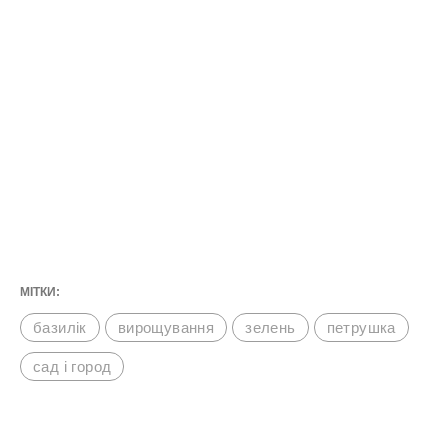
МІТКИ:
базилік
вирощування
зелень
петрушка
сад і город