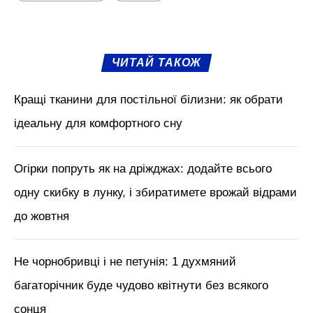
ЧИТАЙ ТАКОЖ
Кращі тканини для постільної білизни: як обрати
ідеальну для комфортного сну
Огірки попруть як на дріжджах: додайте всього
одну скибку в лунку, і збиратимете врожай відрами
до жовтня
Не чорнобривці і не петунія: 1 духмяний
багаторічник буде чудово квітнути без всякого
сонця