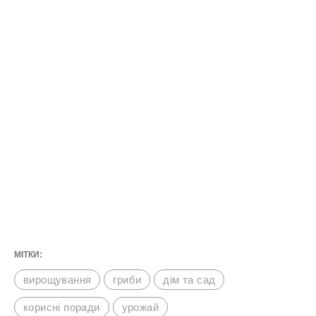
МІТКИ:
вирощування
гриби
дім та сад
корисні поради
урожай