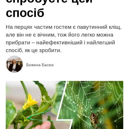
спосіб
На перцях частим гостем є павутинний кліщ,
але він не є вічним, тож його легко можна
прибрати – найефективніший і найлегший
спосіб, як це зробити.
Божена Басюк