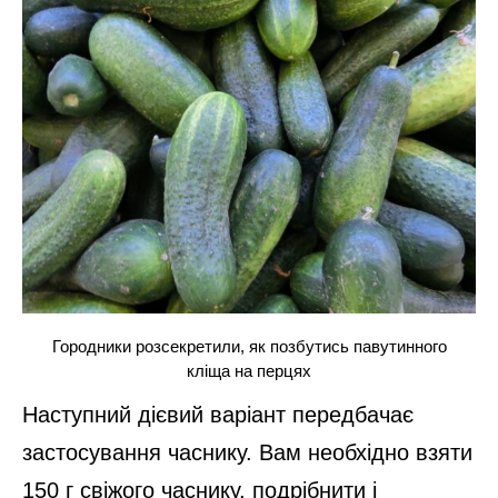
Городники розсекретили, як позбутись павутинного
кліща на перцях
Наступний дієвий варіант передбачає
застосування часнику. Вам необхідно взяти
150 г свіжого часнику, подрібнити і