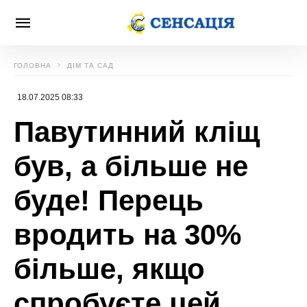
ГОЛОВНА
ДІМ ТА САД
18.07.2025 08:33
Павутинний кліщ
був, а більше не
буде! Перець
вродить на 30%
більше, якщо
спробуєте цей