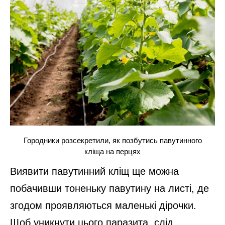
Городники розсекретили, як позбутись павутинного
кліща на перцях
Виявити павутинний кліщ ще можна
побачивши тоненьку павутину на листі, де
згодом проявляються маленькі дірочки.
Щоб уникнути цього паразита, слід