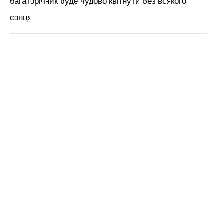
багаторічник буде чудово квітнути без всякого
сонця