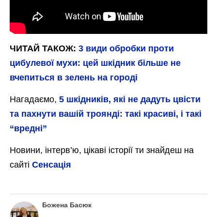
ЧИТАЙ ТАКОЖ:
3 види обробки проти
цибулевої мухи: цей шкідник більше не
вчепиться в зелень на городі
Нагадаємо,
5 шкідників, які не дадуть цвісти
та пахнути вашій троянді: такі красиві, і такі
“вредні”
Новини, інтерв’ю, цікаві історії ти знайдеш на
сайті
Сенсація
Божена Басюк