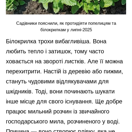
Садівники пояснили, як протидіяти попелицям та
білокрилкам у липні-2025
Білокрилка трохи вибагливіша. Вона
любить тепло і затишок, тому часто
ховається на звороті листків. Але її можна
перехитрити. Настій із деревію або пижми,
стануть чудовими відлякувачами для
шкідників. Тоді, вони починають шукати
інше місце для свого існування. Ще добре
працює мильний розчин із звичайного
господарського мила, розчиненого у воді.
Причина — воно створює плівку, яка не