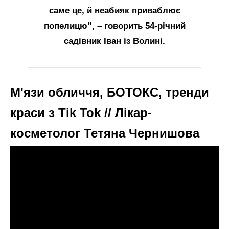
саме це, й неабияк приваблює
попелицю”, – говорить 54-річний
садівник Іван із Волині.
М'язи обличчя, БОТОКС, тренди
краси з Tik Tok // Лікар-
косметолог Тетяна Чернишова