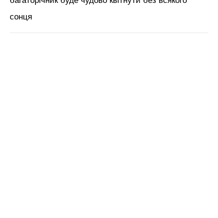
багаторічник буде чудово квітнути без всякого
сонця