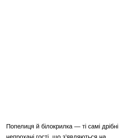
Попелиця й білокрилка — ті самі дрібні
непрохані гості, що з’являються на