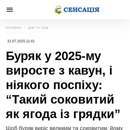
ГОЛОВНА
ДІМ ТА САД
31.07.2025 11:41
Буряк у 2025-му
виросте з кавун, і
ніякого поспіху:
“Такий соковитий
як ягода із грядки”
Щоб буряк виріс великим та соковитим, йому