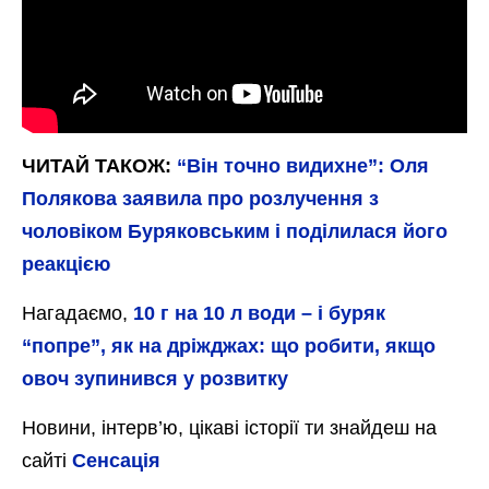
ЧИТАЙ ТАКОЖ:
“Він точно видихне”: Оля
Полякова заявила про розлучення з
чоловіком Буряковським і поділилася його
реакцією
Нагадаємо,
10 г на 10 л води – і буряк
“попре”, як на дріжджах: що робити, якщо
овоч зупинився у розвитку
Новини, інтерв’ю, цікаві історії ти знайдеш на
сайті
Сенсація