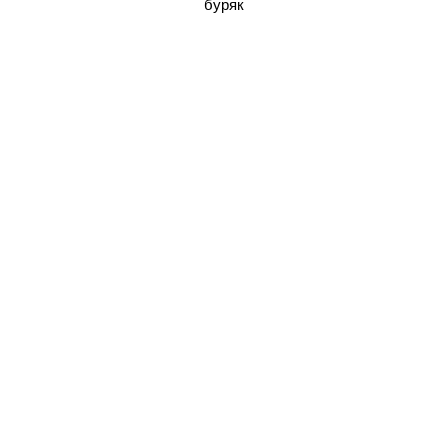
буряк