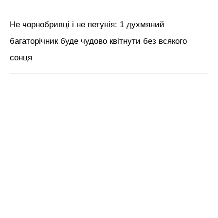
Не чорнобривці і не петунія: 1 духмяний
багаторічник буде чудово квітнути без всякого
сонця