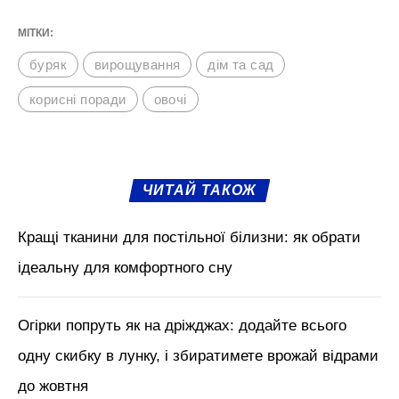
МІТКИ:
буряк
вирощування
дім та сад
корисні поради
овочі
ЧИТАЙ ТАКОЖ
Кращі тканини для постільної білизни: як обрати
ідеальну для комфортного сну
Огірки попруть як на дріжджах: додайте всього
одну скибку в лунку, і збиратимете врожай відрами
до жовтня