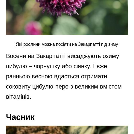
Які рослини можна посіяти на Закарпатті під зиму
Восени на Закарпатті висаджують озиму
цибулю – чорнушку або сіянку. І вже
ранньою весною вдасться отримати
соковиту цибулю-перо з великим вмістом
вітамінів.
Часник