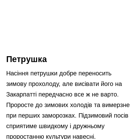
Буряк
Буряки на Закарпатті сіють після настання
стійкого похолодання. В інакшому випадку
ця рослина може завчасно прорости і після
настання перших заморозків просто