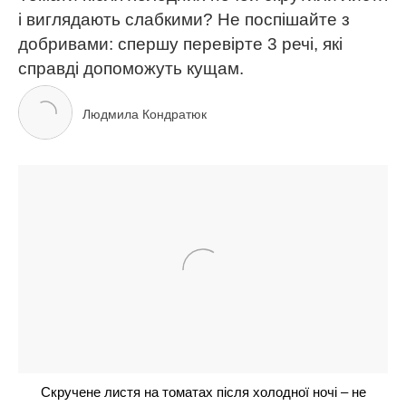
ЧИТАЙ ТАКОЖ
Кращі тканини для постільної білизни: як обрати
ідеальну для комфортного сну
Огірки попруть як на дріжджах: додайте всього
одну скибку в лунку, і збиратимете врожай відрами
до жовтня
Не чорнобривці і не петунія: 1 духмяний
багаторічник буде чудово квітнути без всякого
сонця