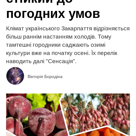
погодних умов
Клімат українського Закарпаття відрізняється
більш раннім настанням холодів. Тому
тамтешні городники саджають озимі
культури вже на початку осені. Їх перелік
наводить далі "Сенсація".
Вікторія Бородіна