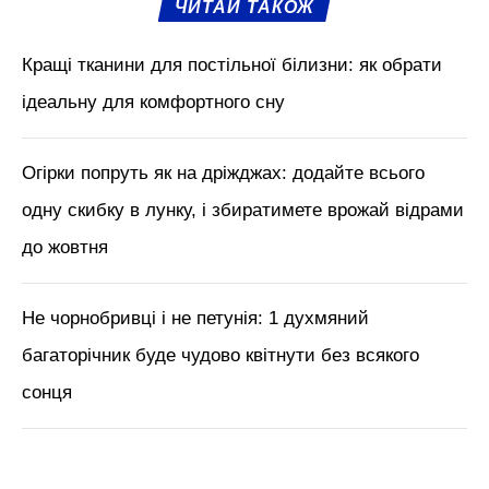
проростанню культури навесні.
М'язи обличчя, БОТОКС, тренди
краси з Tik Tok // Лікар-
косметолог Тетяна Чернишова