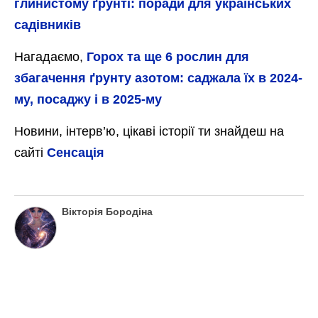
Кріп – весняна зелень, яка чудово
переноситиме похолодання. Водночас,
висівати його насіння у відкритий ґрунт
варто після того, як на вулиці встановиться
стійка прохолодна погода, а температура
повітря не буде підійматись вище ніж до +3
градусів тепла. Інакше кріп може зійти
передчасно та при настанні заморозків
просто вимерзне.