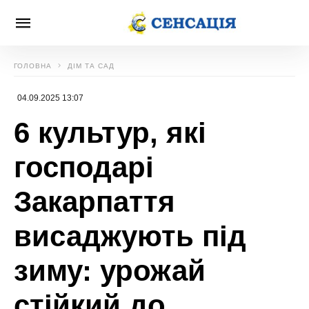
ГОЛОВНА
ДІМ ТА САД
04.09.2025 13:07
6 культур, які
господарі
Закарпаття
висаджують під
зиму: урожай
стійкий до