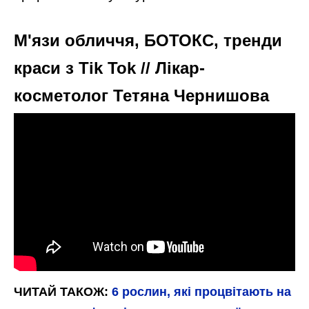
вимерзне.
Кріп
Які рослини можна посіяти на Закарпатті під зиму