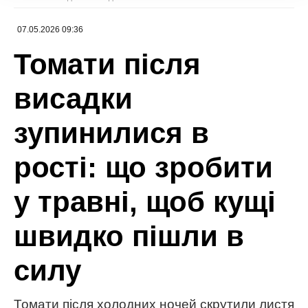
МІТКИ:
корисні поради
рослини
сад і город
урожай