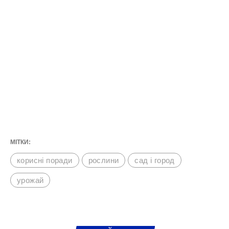
Петрушка
Насіння петрушки добре переносить
зимову прохолоду, але висівати його на
Закарпатті передчасно все ж не варто.
Проросте до зимових холодів та вимерзне
при перших заморозках. Підзимовий посів
сприятиме швидкому і дружньому