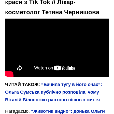
краси з Tik Tok // Лікар-
косметолог Тетяна Чернишова
ЧИТАЙ ТАКОЖ:
“Бачила тугу в його очах”:
Ольга Сумська публічно розповіла, чому
Віталій Білоножко раптово пішов з життя
Нагадаємо,
“Животик видно”: донька Ольги