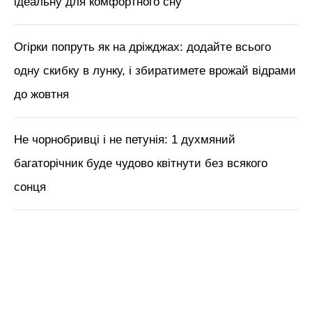
ідеальну для комфортного сну
Огірки попруть як на дріжджах: додайте всього
одну скибку в лунку, і збиратимете врожай відрами
до жовтня
Не чорнобривці і не петунія: 1 духмяний
багаторічник буде чудово квітнути без всякого
сонця