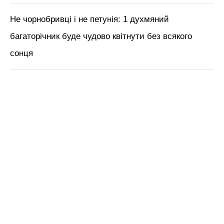
Не чорнобривці і не петунія: 1 духмяний
багаторічник буде чудово квітнути без всякого
сонця