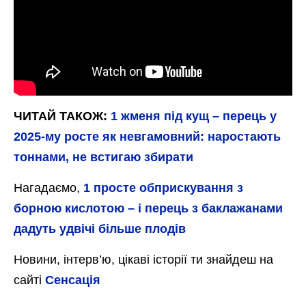
ЧИТАЙ ТАКОЖ:
1 жменя під кущ – перець у
2025-му росте як невгамовний: наростають
тоннами, не встигаю збирати
Нагадаємо,
1 просте обприскування з
борною кислотою – і перець з баклажанами
дадуть удвічі більше плодів
Новини, інтерв’ю, цікаві історії ти знайдеш на
сайті
Сенсація