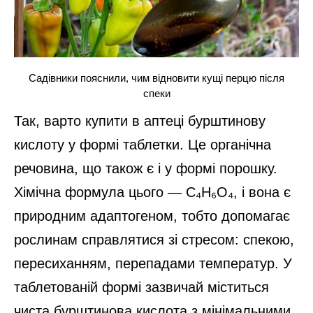
Садівники пояснили, чим відновити кущі перцю після
спеки
Так, варто купити в аптеці бурштинову
кислоту у формі таблетки. Це органічна
речовина, що також є і у формі порошку.
Хімічна формула цього — C₄H₆O₄, і вона є
природним адаптогеном, тобто допомагає
рослинам справлятися зі стресом: спекою,
пересиханням, перепадами температур. У
таблетованій формі зазвичай міститься
чиста бурштинова кислота з мінімальними