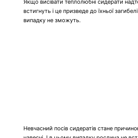
Якщо висівати теплолюбні сидерати надто 
встигнуть і це призведе до їхньої загибелі
випадку не зможуть.
Невчасний посів сидератів стане причиною
навесні. І в цьому випадку рослина не вс