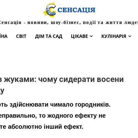
Сенсація - новини, шоу-бізнес, події та життя люде
ЇНА
СВІТ
ДІМ ТА САД
ЦІКАВЕ
КУЛІНАРІЯ
із жуками: чому сидерати восени
ду
ть здійснювати чимало городників.
еправильно, то жодного ефекту не
єте абсолютно інший ефект.