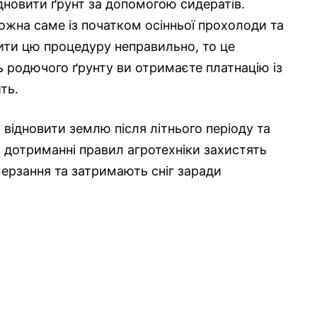
дновити ґрунт за допомогою сидератів.
можна саме із початком осінньої прохолоди та
ити цю процедуру неправильно, то це
ь родючого ґрунту ви отримаєте платнацію із
ть.
 відновити землю після літнього періоду та
 дотриманні правил агротехніки захистять
мерзання та затримають сніг заради