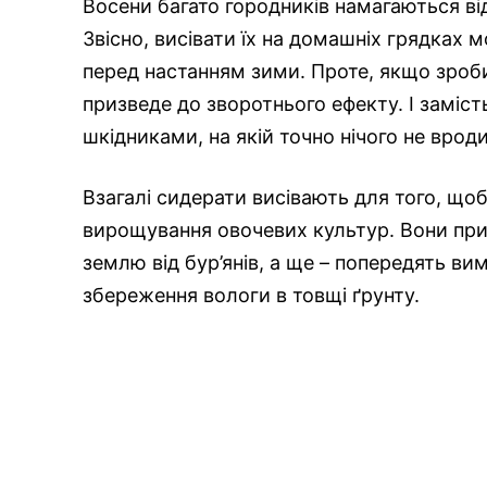
Восени багато городників намагаються ві
Звісно, висівати їх на домашніх грядках 
перед настанням зими. Проте, якщо зроб
призведе до зворотнього ефекту. І заміст
шкідниками, на якій точно нічого не вроди
Взагалі сидерати висівають для того, щоб
вирощування овочевих культур. Вони при
землю від бур’янів, а ще – попередять ви
збереження вологи в товщі ґрунту.