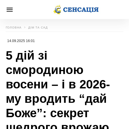
ГОЛОВНА
ДІМ ТА САД
14.09.2025 16:01
5 дій зі
смородиною
восени – і в 2026-
му вродить “дай
Боже”: секрет
щедрого врожаю