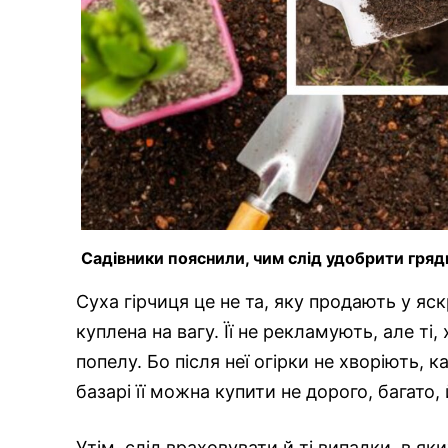
Садівники пояснили, чим слід удобрити грядк
Суха гірчиця це не та, яку продають у яс
куплена на вагу. Її не рекламують, але ті,
попелу. Бо після неї огірки не хворіють, к
базарі її можна купити не дорого, багато, 
Утім, слід враховувати й ті випадки, в я