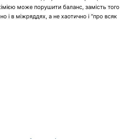
з хімією може порушити баланс, замість того
 і в міжряддях, а не хаотично і “про всяк