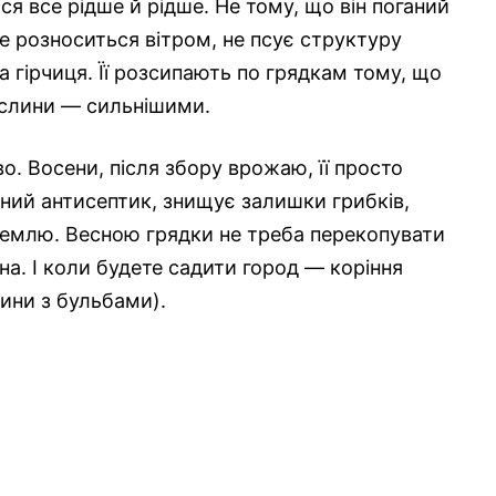
я все рідше й рідше. Не тому, що він поганий
е розноситься вітром, не псує структуру
ха гірчиця. Її розсипають по грядкам тому, що
ослини — сильнішими.
о. Восени, після збору врожаю, її просто
ний антисептик, знищує залишки грибків,
 землю. Весною грядки не треба перекопувати
на. І коли будете садити город — коріння
лини з бульбами).