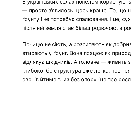
В українських селах попелом користуютьс
— просто з’явилось щось краще. Те, що н
ґрунту і не потребує спалювання. І це, су
після неї земля стає більш родючою, а р
Гірчицю не сіють, а розсипають як добрив
втирають у ґрунт. Вона працює як природ
відлякує шкідників. А головне — живить
глибоко, бо структура вже легка, повітря
овочів йтиме вниз без опору (це про рос