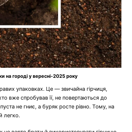
и на городі у вересні-2025 року
кравих упаковках. Це — звичайна гірчиця,
 хто вже спробував її, не повертаються до
апуста не гниє, а буряк росте рівно. Тому, на
й легко.
ких не варто брати й використовувати гірчицю