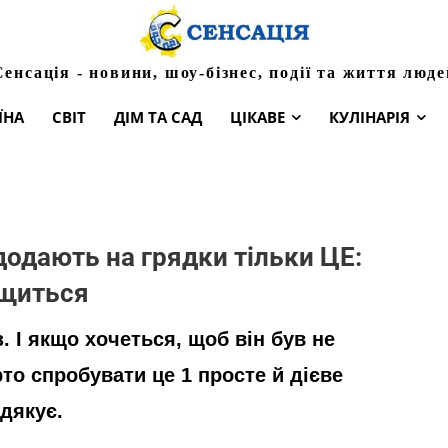
Сенсація - новини, шоу-бізнес, події та життя люде
ЇНА
СВІТ
ДІМ ТА САД
ЦІКАВЕ
КУЛІНАРІЯ
додають на грядки тільки ЦЕ:
ащиться
. І якщо хочеться, щоб він був не
то спробувати це 1 просте й дієве
дякує.