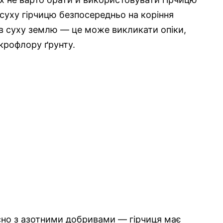
 суху гірчицю безпосередньо на коріння
і в суху землю — це може викликати опіки,
ікрофлору ґрунту.
асно з азотними добривами — гірчиця має