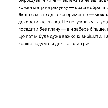
Вирощувати чи ні — залежить не від моди
кожен метр на рахунку — краще обрати щ
Якщо є місце для експериментів — можна
декоративна квітка. Це потужна культура,
посадити без плану — він забере більше, 
що потім буде дуже важко їх вирішити. І 
краще подумати двічі, а то й тричі.