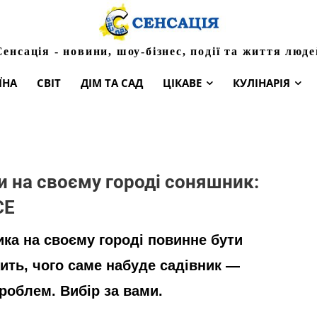
Сенсація - новини, шоу-бізнес, події та життя люде
ЇНА
СВІТ
ДІМ ТА САД
ЦІКАВЕ
КУЛІНАРІЯ
и на своєму городі соняшник:
СЕ
ка на своєму городі повинне бути
ить, чого саме набуде садівник —
проблем. Вибір за вами.