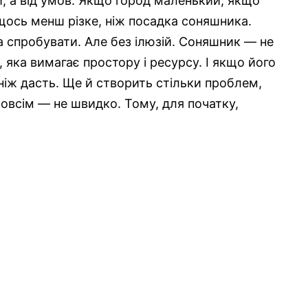
, а від умов. Якщо город маленький, якщо
ось менш різке, ніж посадка соняшника.
 спробувати. Але без ілюзій. Соняшник — не
 яка вимагає простору і ресурсу. І якщо його
ніж дасть. Ще й створить стільки проблем,
зовсім — не швидко. Тому, для початку,