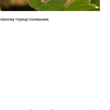
 своєму городі соняшник