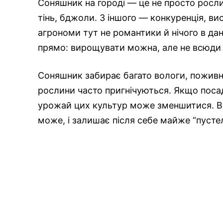
Соняшник на городі — це не просто рослин
тінь, бджоли. З іншого — конкуренція, ви
агрономи тут не романтики й нічого в д
прямо: вирощувати можна, але не всюди 
Соняшник забирає багато вологи, поживни
рослини часто пригнічуються. Якщо посад
урожай цих культур може зменшитися. Він
може, і залишає після себе майже “пусте