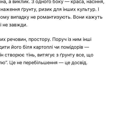
а, а виклик. З одного боку — краса, насіння,
снаження ґрунту, ризик для інших культур. І
аному випадку не романтизують. Вони кажуть
і не завжди.
х речовин, простору. Поруч із ним інші
ити його біля картоплі чи помідорів —
 створює тінь, витягує з ґрунту все, що
лю”. Це не перебільшення — це досвід.