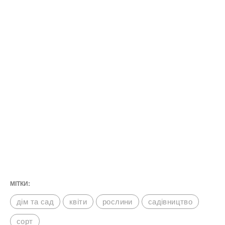
МІТКИ:
дім та сад
квіти
рослини
садівництво
сорт