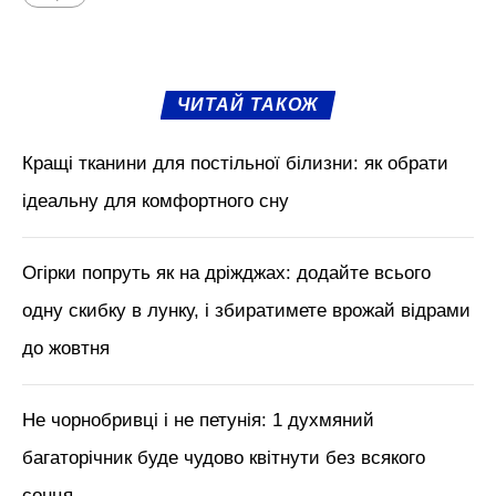
ЧИТАЙ ТАКОЖ
Кращі тканини для постільної білизни: як обрати
ідеальну для комфортного сну
Огірки попруть як на дріжджах: додайте всього
одну скибку в лунку, і збиратимете врожай відрами
до жовтня
Не чорнобривці і не петунія: 1 духмяний
багаторічник буде чудово квітнути без всякого
сонця