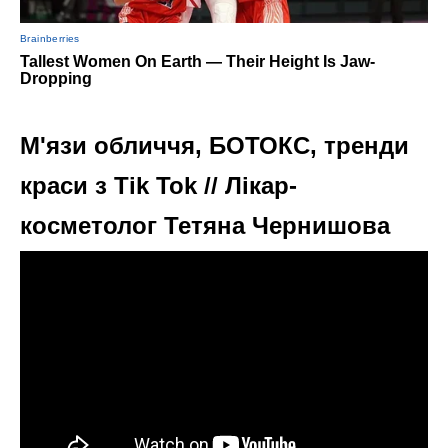
М'язи обличчя, БОТОКС, тренди
краси з Tik Tok // Лікар-
косметолог Тетяна Чернишова