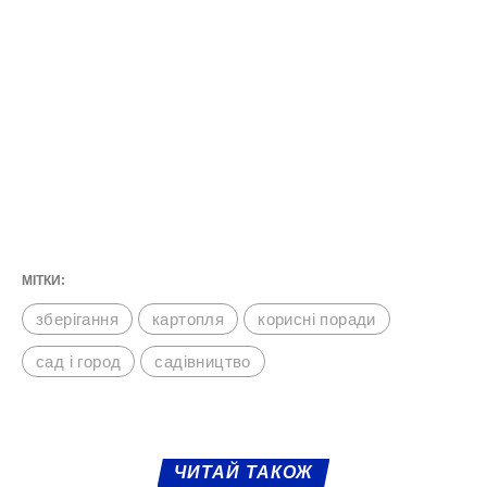
МІТКИ:
зберігання
картопля
корисні поради
сад і город
садівництво
ЧИТАЙ ТАКОЖ