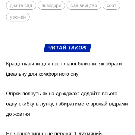
дім та сад
помідори
садівництво
сорт
урожай
ЧИТАЙ ТАКОЖ
Кращі тканини для постільної білизни: як обрати
ідеальну для комфортного сну
Огірки попруть як на дріжджах: додайте всього
одну скибку в лунку, і збиратимете врожай відрами
до жовтня
Не чорнобривці і не петунія: 1 духмяний