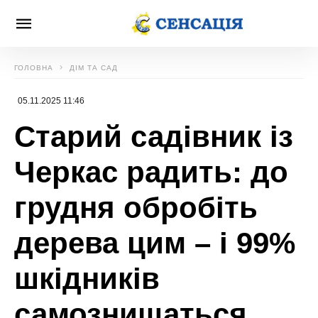
ГОЛОВНА
ДІМ ТА САД
05.11.2025 11:46
Старий садівник із
Черкас радить: до
грудня обробіть
дерева цим – і 99%
шкідників
самознищаться