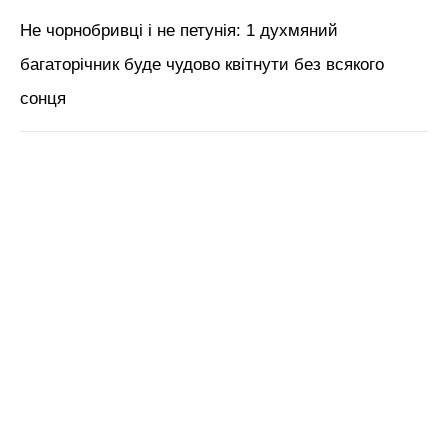
Не чорнобривці і не петунія: 1 духмяний
багаторічник буде чудово квітнути без всякого
сонця