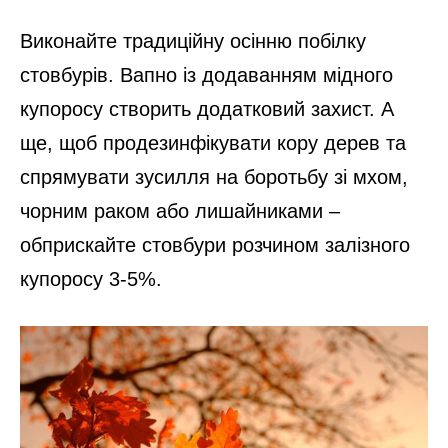
Виконайте традиційну осінню побілку
стовбурів. Вапно із додаванням мідного
купоросу створить додатковий захист. А
ще, щоб продезинфікувати кору дерев та
спрямувати зусилля на боротьбу зі мхом,
чорним раком або лишайниками –
обприскайте стовбури розчином залізного
купоросу 3-5%.