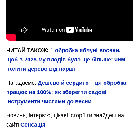
ЧИТАЙ ТАКОЖ:
1 обробка яблуні восени,
щоб в 2026-му плодів було ще більше: чим
полити дерево від парші
Нагадаємо,
Дешево й сердито – ця обробка
працює на 100%: як зберегти садові
інструменти чистими до весни
Новини, інтерв’ю, цікаві історії ти знайдеш на
сайті
Сенсація