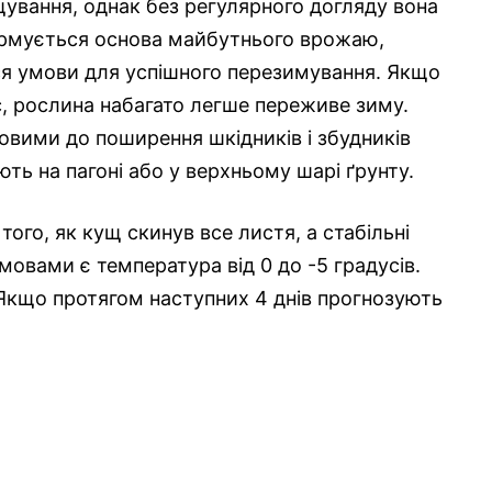
ування, однак без регулярного догляду вона
рмується основа майбутнього врожаю,
ься умови для успішного перезимування. Якщо
с, рослина набагато легше переживе зиму.
товими до поширення шкідників і збудників
ть на пагоні або у верхньому шарі ґрунту.
ого, як кущ скинув все листя, а стабільні
овами є температура від 0 до -5 градусів.
 Якщо протягом наступних 4 днів прогнозують