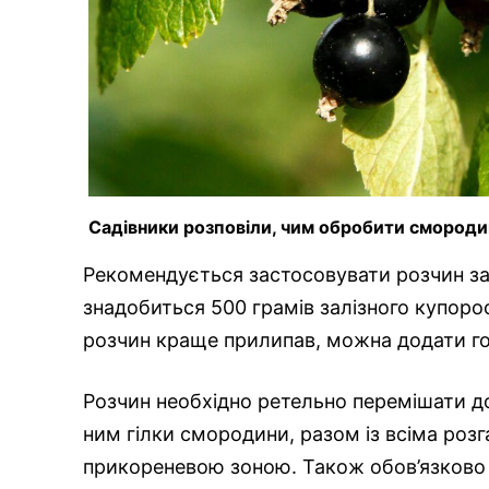
Садівники розповіли, чим обробити смородин
Рекомендується застосовувати розчин за
знадобиться 500 грамів залізного купорос
розчин краще прилипав, можна додати г
Розчин необхідно ретельно перемішати до
ним гілки смородини, разом із всіма роз
прикореневою зоною. Також обов’язково