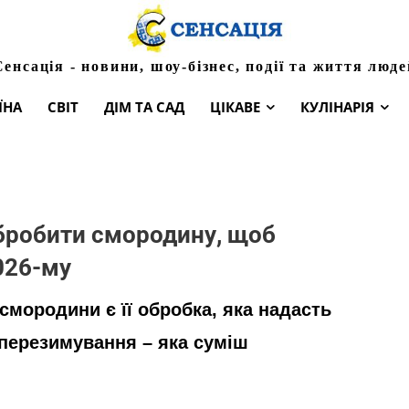
Сенсація - новини, шоу-бізнес, події та життя люде
ЇНА
СВІТ
ДІМ ТА САД
ЦІКАВЕ
КУЛІНАРІЯ
бробити смородину, щоб
026-му
мородини є її обробка, яка надасть
перезимування – яка суміш