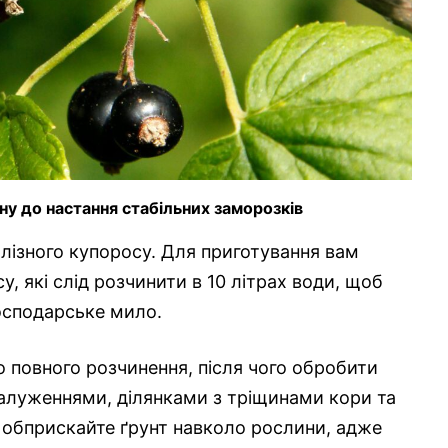
у до настання стабільних заморозків
лізного купоросу. Для приготування вам
у, які слід розчинити в 10 літрах води, щоб
осподарське мило.
 повного розчинення, після чого обробити
галуженнями, ділянками з тріщинами кори та
 обприскайте ґрунт навколо рослини, адже