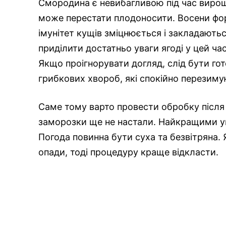
Смородина є невибагливою під час вирощ
може перестати плодоносити. Восени фо
імунітет кущів зміцнюється і закладают
приділити достатньо уваги ягоді у цей ча
Якщо проігнорувати догляд, слід бути го
грибкових хвороб, які спокійно перезимую
Саме тому варто провести обробку після т
заморозки ще не настали. Найкращими ум
Погода повинна бути суха та безвітряна.
опади, тоді процедуру краще відкласти.