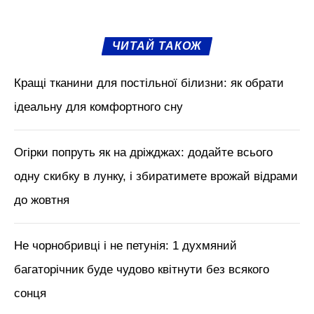
М'язи обличчя, БОТОКС, тренди
краси з Tik Tok // Лікар-
косметолог Тетяна Чернишова