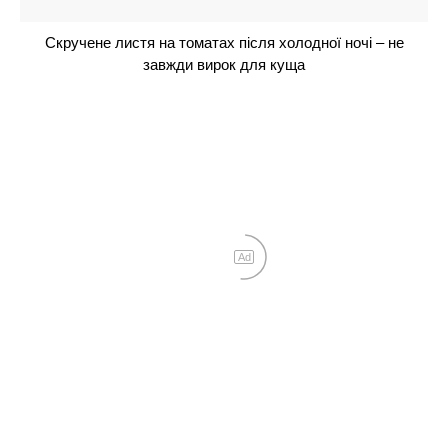
Не чорнобривці і не петунія: 1 духмяний
багаторічник буде чудово квітнути без всякого
сонця