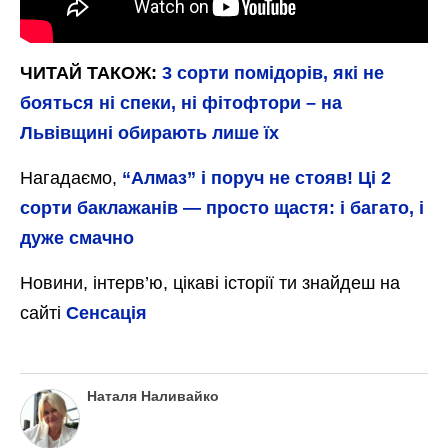
Призначений для вирощування як у
відкритому ґрунті, так і під укриттям.
Потужний кущ із добре розвиненою
листовою системою. Плоди великі,
ребристі і мають яскравий червоний колір.
Пінк Кoй F1