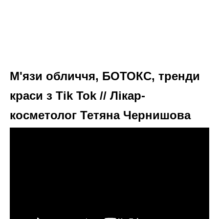
Роціоло F1
Городники назвали 5 найкращих позицій сортів томатів
на новий сезон 2026
Високорослий, середньостиглий гібрид, з
великими червоними плодами.