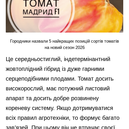
Городники назвали 5 найкращих позицій сортів томатів
на новий сезон 2026
Це середньостиглий, індетермінантний
жовтоплідний гібрид із дуже гарними
серцеподібними плодами. Томат досить
високорослий, має потужний листовий
апарат та досить добре розвинену
кореневу систему. Якщо дотримуватися
всіх правил агротехніки, то формує багато
зав’язей. При цьому він не втрачає своєї