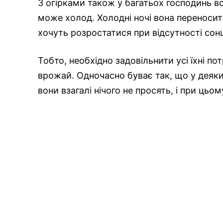
З огірками також у багатьох господинь вс
може холод. Холодні ночі вона переносит
хочуть розростатися при відсутності сонц
Тобто, необхідно задовільнити усі їхні п
врожай. Одночасно буває так, що у деяких
вони взагалі нічого не просять, і при ць