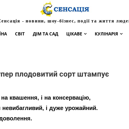
Сенсація - новини, шоу-бізнес, події та життя люде
ЇНА
СВІТ
ДІМ ТА САД
ЦІКАВЕ
КУЛІНАРІЯ
 супер плодовитий сорт штампує
і на квашення, і на консервацію,
н невибагливий, і дуже урожайний.
адоволення.