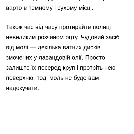
варто в темному і сухому місці.
Також час від часу протирайте полиці
невеликим розчином оцту. Чудовий засіб
від молі
—
декілька ватних дисків
змочених у лавандовій олії. Просто
залиште їх посеред круп і протріть нею
поверхню, тоді моль не буде вам
надокучати.