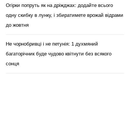
Огірки попруть як на дріжджах: додайте всього
одну скибку в лунку, і збиратимете врожай відрами
до жовтня
Не чорнобривці і не петунія: 1 духмяний
багаторічник буде чудово квітнути без всякого
сонця