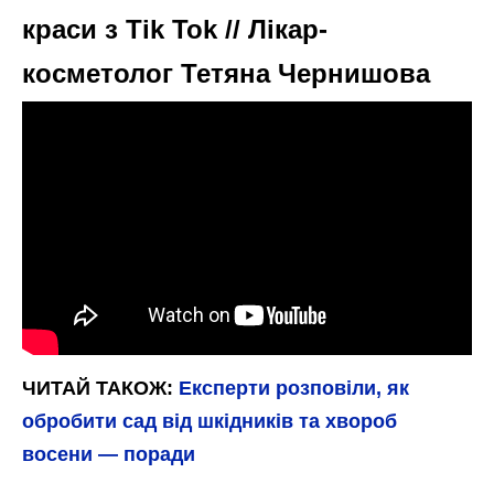
краси з Tik Tok // Лікар-
косметолог Тетяна Чернишова
ЧИТАЙ ТАКОЖ:
Експерти розповіли, як
обробити сад від шкідників та хвороб
восени — поради