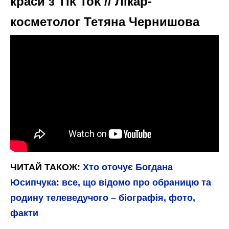
краси з Tik Tok // Лікар-
косметолог Тетяна Чернишова
ЧИТАЙ ТАКОЖ:
Хто оточує Богдана
Юсипчука: все, що відомо про обраницю та
родину телеведучого – біографія, фото,
факти