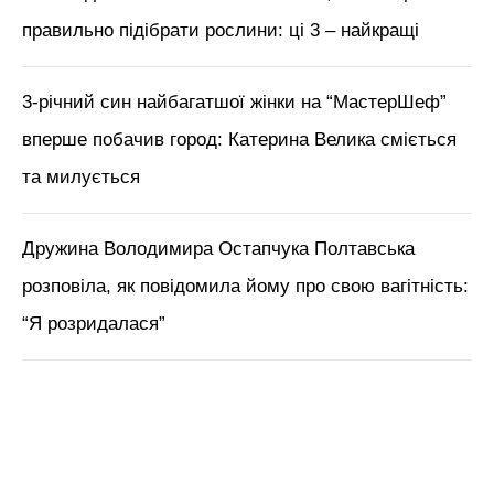
правильно підібрати рослини: ці 3 – найкращі
3-річний син найбагатшої жінки на “МастерШеф”
вперше побачив город: Катерина Велика сміється
та милується
Дружина Володимира Остапчука Полтавська
розповіла, як повідомила йому про свою вагітність:
“Я розридалася”