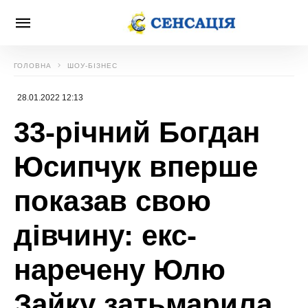
ГОЛОВНА
ШОУ-БІЗНЕС
28.01.2022 12:13
33-річний Богдан
Юсипчук вперше
показав свою
дівчину: екс-
наречену Юлю
Зайку затьмарила