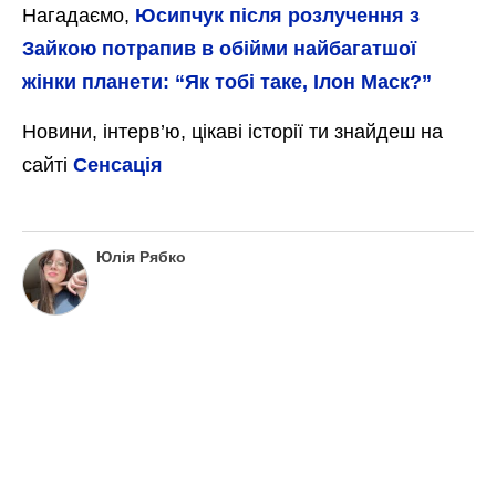
Нагадаємо,
Юсипчук після розлучення з
Зайкою потрапив в обійми найбагатшої
жінки планети: “Як тобі таке, Ілон Маск?”
Новини, інтерв’ю, цікаві історії ти знайдеш на
сайті
Сенсація
Юлія Рябко