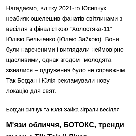
Нагадаємо, влітку 2021-го Юсипчук
неабияк ошелешив фанатів світлинами з
весілля з фіналісткою “Холостяка-11”
Юлією Бельченко (Юлею Зайкою). Вони
були нареченими і виглядали неймовірно
щасливими, однак згодом “молодята”
зізналися – одруження було не справжнім.
Так Богдан і Юлія рекламували нову
локацію для свят.
Богдан сипчук та Юля Зайка зіграли весілля
М'язи обличчя, БОТОКС, тренди