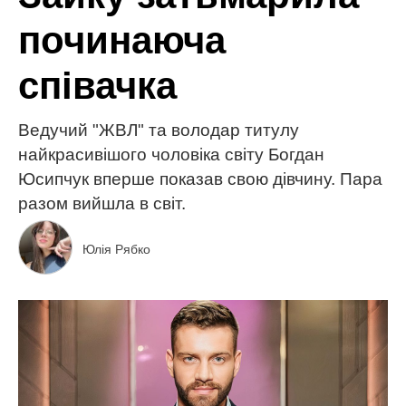
починаюча
співачка
Ведучий "ЖВЛ" та володар титулу
найкрасивішого чоловіка світу Богдан
Юсипчук вперше показав свою дівчину. Пара
разом вийшла в світ.
Юлія Рябко