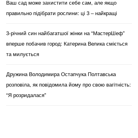
Ваш сад може захистити себе сам, але якщо
правильно підібрати рослини: ці 3 – найкращі
3-річний син найбагатшої жінки на “МастерШеф”
вперше побачив город: Катерина Велика сміється
та милується
Дружина Володимира Остапчука Полтавська
розповіла, як повідомила йому про свою вагітність:
“Я розридалася”