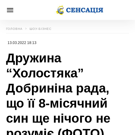
ГОЛОВНА
ШОУ-БІЗНЕС
13.03.2022 18:13
Дружина
“Холостяка”
Добриніна рада,
що її 8-місячний
син ще нічого не
розуміє (ФОТО)