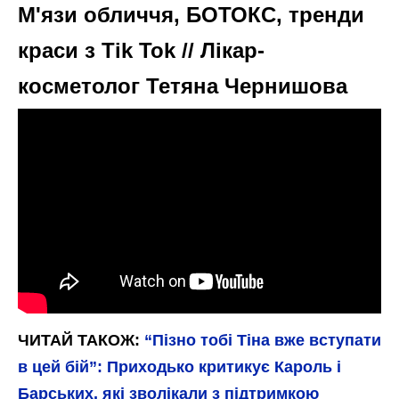
М'язи обличчя, БОТОКС, тренди
краси з Tik Tok // Лікар-
косметолог Тетяна Чернишова
ЧИТАЙ ТАКОЖ:
“Пізно тобі Тіна вже вступати
в цей бій”: Приходько критикує Кароль і
Барських, які зволікали з підтримкою