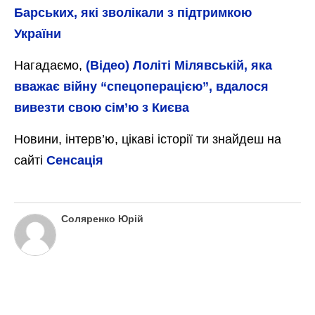
Барських, які зволікали з підтримкою
України
Нагадаємо,
(Відео) Лоліті Мілявській, яка
вважає війну “спецоперацією”, вдалося
вивезти свою сім’ю з Києва
Новини, інтерв’ю, цікаві історії ти знайдеш на
сайті
Сенсація
Соляренко Юрій