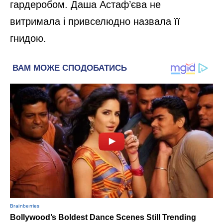
гардеробом. Даша Астаф’єва не
витримала і привселюдно назвала її
гнидою.