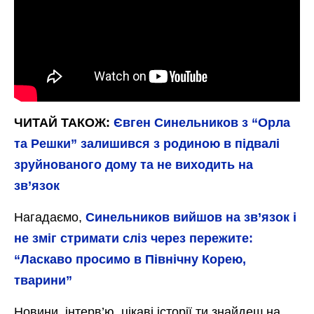
ЧИТАЙ ТАКОЖ:
Євген Синельников з “Орла
та Решки” залишився з родиною в підвалі
зруйнованого дому та не виходить на
зв’язок
Нагадаємо,
Синельников вийшов на зв’язок і
не зміг стримати сліз через пережите:
“Ласкаво просимо в Північну Корею,
тварини”
Новини, інтерв’ю, цікаві історії ти знайдеш на