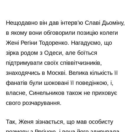
Нещодавно він дав інтерв’ю Славі Дьоміну,
в якому вони обговорили позицію колеги
Жені Регіни Тодоренко. Нагадуємо, що
зірка родом з Одеси, але боїться
підтримувати своїх співвітчизників,
знаходячись в Москві. Велика кількість її
фанатів були шоковані її поведінкою, і,
власне, Синельников також не приховує
свого розчарування.
Так, Женя зізнається, що мав особисту
розмову з Регіною, і вона його здивувала