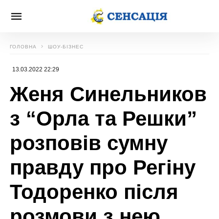
ГОЛОВНА
ШОУ-БІЗНЕС
13.03.2022 22:29
Женя Синельников
з “Орла та Решки”
розповів сумну
правду про Регіну
Тодоренко після
розмови з нею