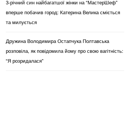
3-річний син найбагатшої жінки на “МастерШеф”
вперше побачив город: Катерина Велика сміється
та милується
Дружина Володимира Остапчука Полтавська
розповіла, як повідомила йому про свою вагітність:
“Я розридалася”