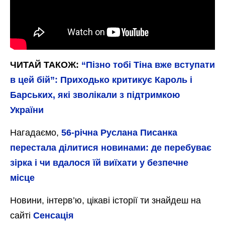
ЧИТАЙ ТАКОЖ:
“Пізно тобі Тіна вже вступати
в цей бій”: Приходько критикує Кароль і
Барських, які зволікали з підтримкою
України
Нагадаємо,
56-річна Руслана Писанка
перестала ділитися новинами: де перебуває
зірка і чи вдалося їй виїхати у безпечне
місце
Новини, інтерв’ю, цікаві історії ти знайдеш на
сайті
Сенсація