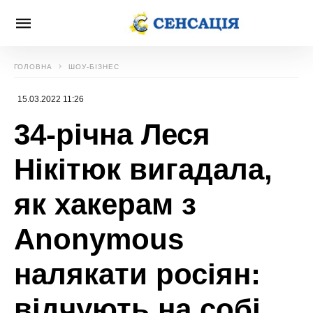
ГОЛОВНА
ШОУ-БІЗНЕС
15.03.2022 11:26
34-річна Леся
Нікітюк вигадала,
як хакерам з
Anonymous
налякати росіян:
відчують на собі,