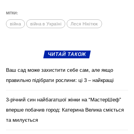
МІТКИ:
війна
війна в Україні
Леся Нікітюк
ЧИТАЙ ТАКОЖ
Ваш сад може захистити себе сам, але якщо
правильно підібрати рослини: ці 3 – найкращі
3-річний син найбагатшої жінки на “МастерШеф”
вперше побачив город: Катерина Велика сміється
та милується