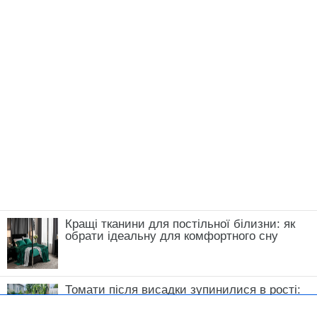
ЧИТАЙ ТАКОЖ:
72-річна Алла Пугачова з
Максимом Галкіним і дітьми втекли з Росії та
продають свій замок: вже знайшовся
покупець
Нагадаємо,
Новини, інтерв’ю, цікаві історії ти знайдеш на
сайті
Сенсація
Юлія Рябко