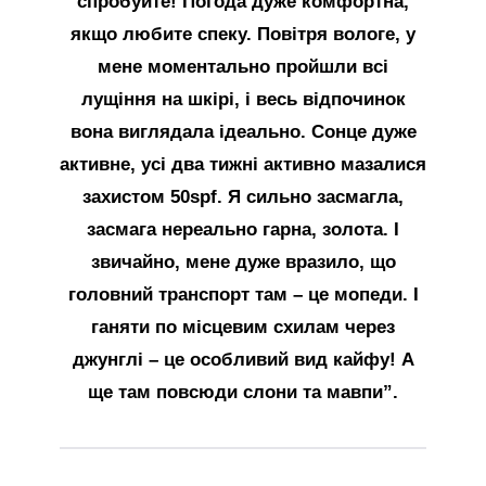
спробуйте! Погода дуже комфортна,
якщо любите спеку. Повітря вологе, у
мене моментально пройшли всі
лущіння на шкірі, і весь відпочинок
вона виглядала ідеально. Сонце дуже
активне, усі два тижні активно мазалися
захистом 50spf. Я сильно засмагла,
засмага нереально гарна, золота. І
звичайно, мене дуже вразило, що
головний транспорт там – це мопеди. І
ганяти по місцевим схилам через
джунглі – це особливий вид кайфу! А
ще там повсюди слони та мавпи”.