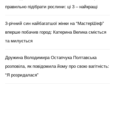
М'язи обличчя, БОТОКС, тренди
краси з Tik Tok // Лікар-
косметолог Тетяна Чернишова