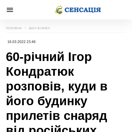
ГОЛОВНА
ШОУ-БІЗНЕС
16.03.2022 23:46
60-річний Ігор
Кондратюк
розповів, куди в
його будинку
прилетів снаряд
від російських