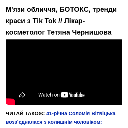
М'язи обличчя, БОТОКС, тренди
краси з Tik Tok // Лікар-
косметолог Тетяна Чернишова
ЧИТАЙ ТАКОЖ:
41-річна Соломія Вітвіцька
возз’єдналася з колишнім чоловіком: