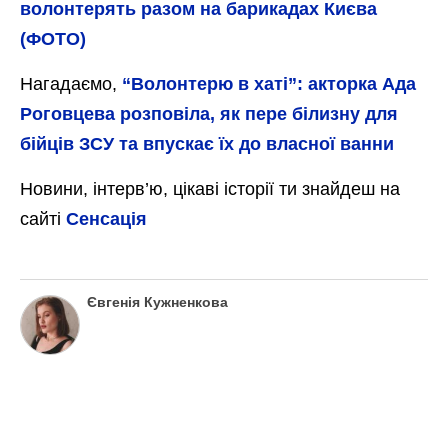
волонтерять разом на барикадах Києва
(ФОТО)
Нагадаємо,
“Волонтерю в хаті”: акторка Ада
Роговцева розповіла, як пере білизну для
бійців ЗСУ та впускає їх до власної ванни
Новини, інтерв’ю, цікаві історії ти знайдеш на
сайті
Сенсація
Євгенія Кужненкова