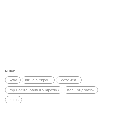
МІТКИ:
Буча
війна в Україні
Гостомель
Ігор Васильович Кондратюк
Ігор Кондратюк
Ірпінь