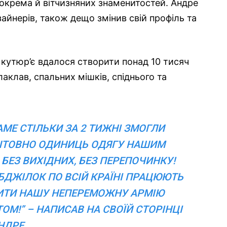
зокрема й вітчизняних знаменитостей. Андре
зайнерів, також дещо змінив свій профіль та
 кутюр’є вдалося створити понад 10 тисяч
аклав, спальних мішків, спіднього та
АМЕ СТІЛЬКИ ЗА 2 ТИЖНІ ЗМОГЛИ
ШТОВНО ОДИНИЦЬ ОДЯГУ НАШИМ
БЕЗ ВИХІДНИХ, БЕЗ ПЕРЕПОЧИНКУ!
ДЖІЛОК ПО ВСІЙ КРАЇНІ ПРАЦЮЮТЬ
ЧИТИ НАШУ НЕПЕРЕМОЖНУ АРМІЮ
М!” – НАПИСАВ НА СВОЇЙ СТОРІНЦІ
НДРЕ.