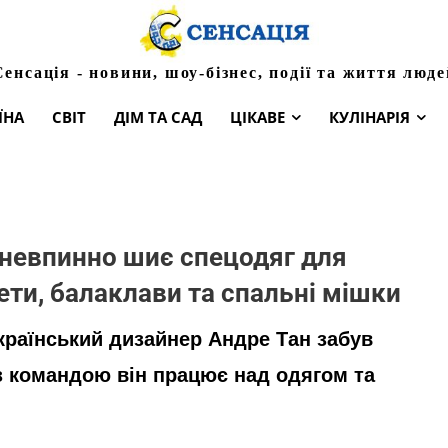
Сенсація - новини, шоу-бізнес, події та життя люде
ЇНА
СВІТ
ДІМ ТА САД
ЦІКАВЕ
КУЛІНАРІЯ
 невпинно шиє спецодяг для
ети, балаклави та спальні мішки
країнський дизайнер Андре Тан забув
 з командою він працює над одягом та