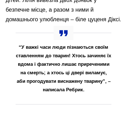
дітей. Лілія вивезла двох доньок у
безпечне місце, а разом з ними й
домашнього улюбленця – біле цуценя Діксі.
“У важкі часи люди пізнаються своїм
ставленням до тварин! Хтось зачиняє їх
вдома і фактично лишає приреченими
на смерть; а хтось ці двері виламує,
аби прогодувати виснажену тварину”, –
написала Ребрик.