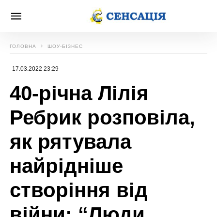
ГОЛОВНА
ШОУ-БІЗНЕС
17.03.2022 23:29
40-річна Лілія
Ребрик розповіла,
як рятувала
найрідніше
створіння від
війни: “Люди