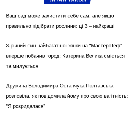
Ваш сад може захистити себе сам, але якщо
правильно підібрати рослини: ці 3 – найкращі
3-річний син найбагатшої жінки на “МастерШеф”
вперше побачив город: Катерина Велика сміється
та милується
Дружина Володимира Остапчука Полтавська
розповіла, як повідомила йому про свою вагітність:
“Я розридалася”