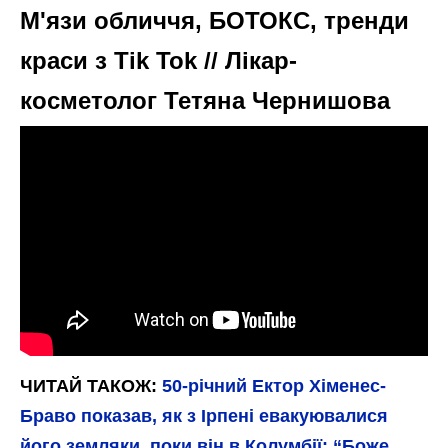
М'язи обличчя, БОТОКС, тренди
краси з Tik Tok // Лікар-
косметолог Тетяна Чернишова
ЧИТАЙ ТАКОЖ:
50-річний Ектор Хіменес-
Браво показав, як з Ірпені евакуювалися
його земляки, поки він в Колумбії: “Боже,