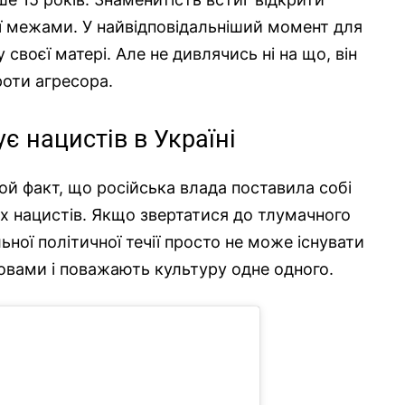
а її межами. У найвідповідальніший момент для
 своєї матері. Але не дивлячись ні на що, він
роти агресора.
є нацистів в Україні
ой факт, що російська влада поставила собі
іх нацистів. Якщо звертатися до тлумачного
ьної політичної течії просто не може існувати
овами і поважають культуру одне одного.