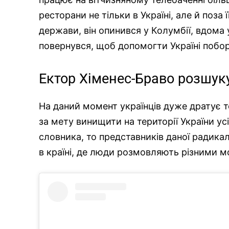
ресторани не тільки в Україні, але й поз
держави, він опинився у Колумбії, вдома у
повернувся, щоб допомогти Україні побо
Ектор Хіменес-Браво розшуку
На даний момент українців дуже дратує т
за мету винищити на території України ус
словника, то представників даної радикал
в країні, де люди розмовляють різними м