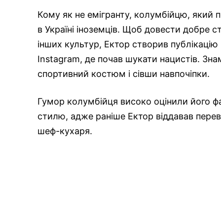
Кому як не емігранту, колумбійцю, який п
в Україні іноземців. Щоб довести добре с
інших культур, Ектор створив публікацію 
Instagram, де почав шукати нацистів. Зна
спортивний костюм і сівши навпочіпки.
Гумор колумбійця високо оцінили його фа
стилю, адже раніше Ектор віддавав пере
шеф-кухаря.