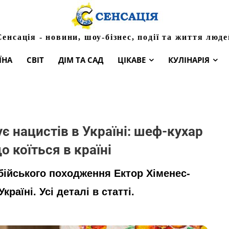
Сенсація - новини, шоу-бізнес, події та життя люде
ЇНА
СВІТ
ДІМ ТА САД
ЦІКАВЕ
КУЛІНАРІЯ
 нацистів в Україні: шеф-кухар
о коїться в країні
бійського походження Ектор Хіменес-
раїні. Усі деталі в статті.