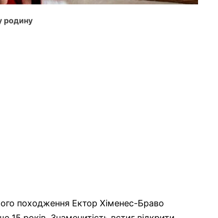
у родину
кого походження Ектор Хіменес-Браво
е 15 років. Знаменитість встиг відкрити