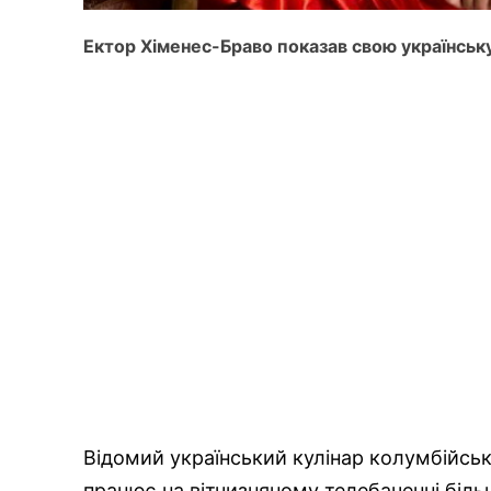
Ектор Хіменес-Браво показав свою українськ
Відомий український кулінар колумбійсь
працює на вітчизняному телебаченні більш