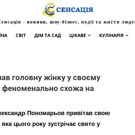
Сенсація - новини, шоу-бізнес, події та життя люде
ЇНА
СВІТ
ДІМ ТА САД
ЦІКАВЕ
КУЛІНАРІЯ
ав головну жінку у своєму
и феноменально схожа на
лександр Пономарьов привітав свою
яка цього року зустрічає свято у