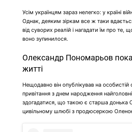
Усім українцям зараз нелегко: у країні вій
Однак, деяким зіркам все ж таки вдається
від суворих реалій і нагадати їм про те, 
воно зупинилося.
Олександр Пономарьов показ
житті
Нещодавно він опублікував на особистій с
привітання з днем народження найголовні
здогадатися, що такою є старша донька О
цивільному шлюбі з продюсеркою Олено