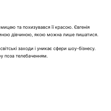
ємицею та похизувався її красою. Євгенія
мною дівчиною, якою можна лише пишатися.
світські заходи і уникає сфери шоу-бізнесу.
єру поза телебаченням.