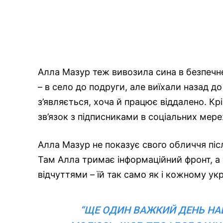
Алла Мазур теж вивозила сина в безпечне 
– в село до подруги, але виїхали назад д
з’являється, хоча й працює віддалено. Кр
зв’язок з підписниками в соціальних мер
Алла Мазур не показує свого обличчя післ
Там Алла тримає інформаційний фронт, а
відчуттями – їй так само як і кожному ук
“ЩЕ ОДИН ВАЖКИЙ ДЕНЬ НАШ