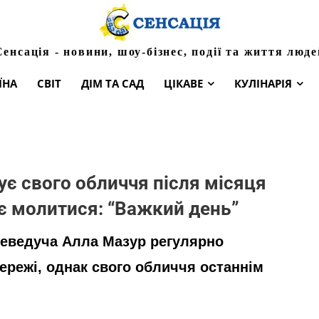
Сенсація - новини, шоу-бізнес, події та життя люде
ЇНА
СВІТ
ДІМ ТА САД
ЦІКАВЕ
КУЛІНАРІЯ
ує свого обличчя після місяця
ує молитися: “Важкий день”
елеведуча Алла Мазур регулярно
ережі, однак свого обличчя останнім