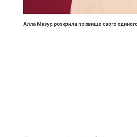
Алла Мазур розкрила прізвище свого єдиного