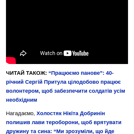
ЧИТАЙ ТАКОЖ:
“Працюємо панове”: 40-
річний Сергій Притула цілодобово працює
волонтером, щоб забезпечити солдатів усім
необхідним
Нагадаємо,
Холостяк Нікіта Добринін
полишив лави тероборони, щоб врятувати
дружину та сина: “Ми зрозуміли, що йде