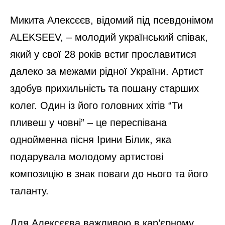
Микита Алексєєв, відомий під псевдонімом
ALEKSEEV, – молодий український співак,
який у свої 28 років встиг прославитися
далеко за межами рідної України. Артист
здобув прихильність та пошану старших
колег. Один із його головних хітів “Ти
пливеш у човні” – це переспівана
однойменна пісня Ірини Білик, яка
подарувала молодому артистові
композицію в знак поваги до нього та його
таланту.
Для Алексєєва важливою в кар’єрному