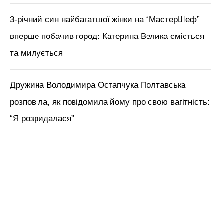
3-річний син найбагатшої жінки на “МастерШеф”
вперше побачив город: Катерина Велика сміється
та милується
Дружина Володимира Остапчука Полтавська
розповіла, як повідомила йому про свою вагітність:
“Я розридалася”