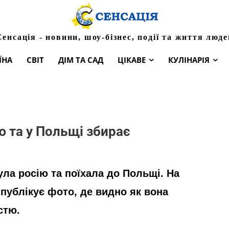
Сенсація - новини, шоу-бізнес, події та життя люде
ЇНА
СВІТ
ДІМ ТА САД
ЦІКАВЕ
КУЛІНАРІЯ
ю та у Польщі збирає
ла росію та поїхала до Польщі. На
а публікує фото, де видно як вона
стю.