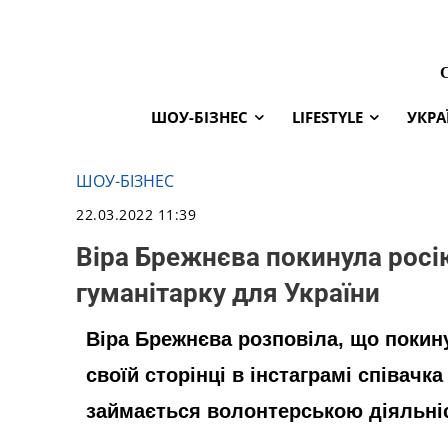
ШОУ-БІЗНЕС
LIFESTYLE
УКРА
ШОУ-БІЗНЕС
22.03.2022 11:39
Віра Брежнєва покинула росі
гуманітарку для України
Віра Брежнєва розповіла, що покину
своїй сторінці в інстаграмі співачк
займається волонтерською діяльні