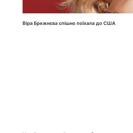
Віра Брежнєва спішно поїхала до США