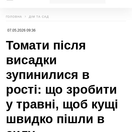
Юлія Рябко