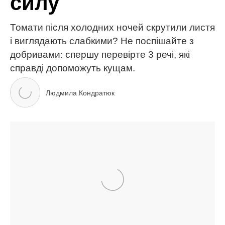
МІТКИ:
Білорусь
війна
війна в Україні
Руслана
Руслана Лижичко
ЧИТАЙ ТАКОЖ
Ваш сад може захистити себе сам, але якщо
правильно підібрати рослини: ці 3 – найкращі
3-річний син найбагатшої жінки на “МастерШеф”
вперше побачив город: Катерина Велика сміється
та милується