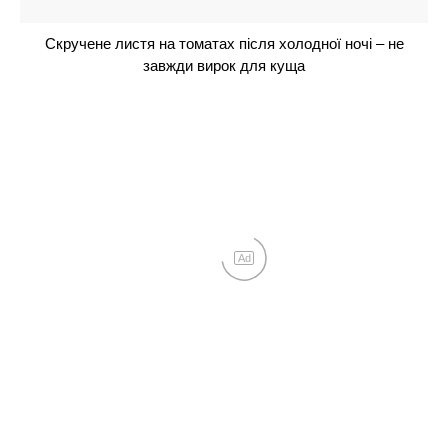
Дружина Володимира Остапчука Полтавська
розповіла, як повідомила йому про свою вагітність:
“Я розридалася”