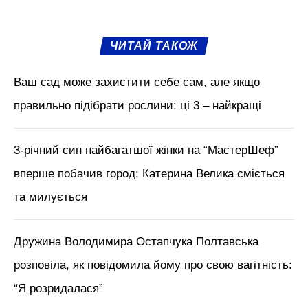
М'язи обличчя, БОТОКС, тренди
краси з Tik Tok // Лікар-
косметолог Тетяна Чернишова