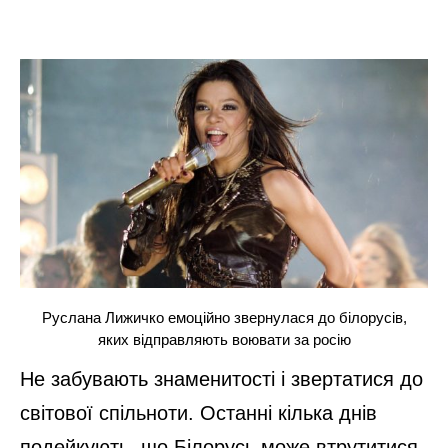
Руслана Лижичко емоційно звернулася до білорусів,
яких відправляють воювати за росію
Не забувають знаменитості і звертатися до
світової спільноти. Останні кілька днів
подейкують, що Білорусь може втрутитися