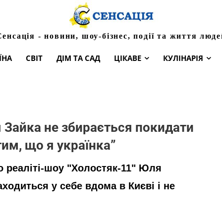
Сенсація - новини, шоу-бізнес, події та життя люде
ЇНА
СВІТ
ДІМ ТА САД
ЦІКАВЕ
КУЛІНАРІЯ
 Зайка не збирається покидати
тим, що я українка”
 реаліті-шоу "Холостяк-11" Юля
аходиться у себе вдома в Києві і не