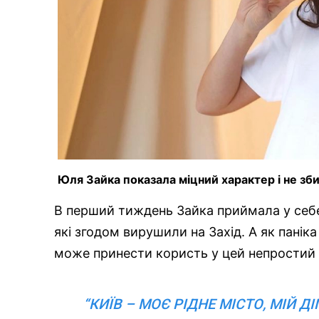
Юля Зайка показала міцний характер і не зб
В перший тиждень Зайка приймала у себе 
які згодом вирушили на Захід. А як панік
може принести користь у цей непростий 
“КИЇВ – МОЄ РІДНЕ МІСТО, МІЙ Д