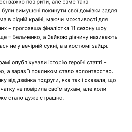
досі важко повірити, але саме така
в були вимушені покинути свої домівки задля
ома в рідній країні, маючи можливості для
х – програвша фіналістка 11 сезону шоу
ище – Бельченко, а Зайкою дівчину називають
ася не у вечірній сукні, а в костюмі зайця.
рамі опублікували історію героїні статті –
, а зараз її покликом стало волонтерство.
у від дзвінка подруги, яка так і сказала, що
очатку не повірила своїм вухам, але коли
дже стало дуже страшно.