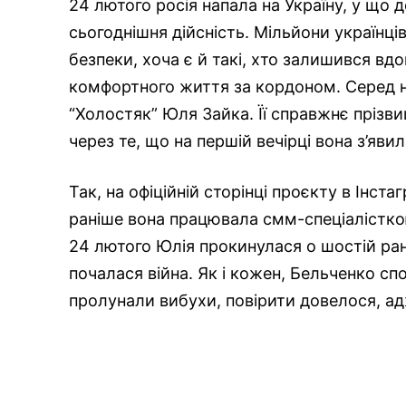
24 лютого росія напала на Україну, у що 
сьогоднішня дійсність. Мільйони українці
безпеки, хоча є й такі, хто залишився вд
комфортного життя за кордоном. Серед ни
“Холостяк” Юля Зайка. Її справжнє прізв
через те, що на першій вечірці вона з’явил
Так, на офіційній сторінці проєкту в Інстаг
раніше вона працювала смм-спеціалісткою
24 лютого Юлія прокинулася о шостій ранк
почалася війна. Як і кожен, Бельченко сп
пролунали вибухи, повірити довелося, а