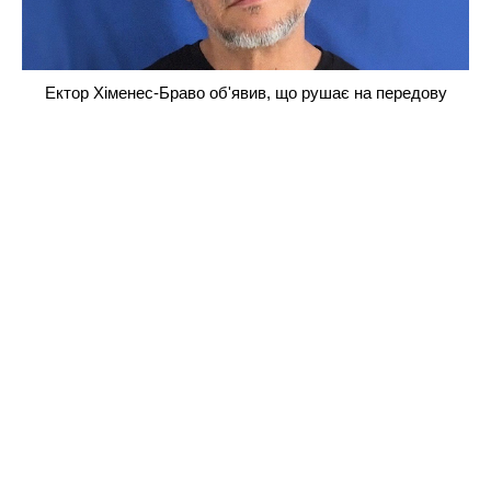
Ектор Хіменес-Браво об'явив, що рушає на передову