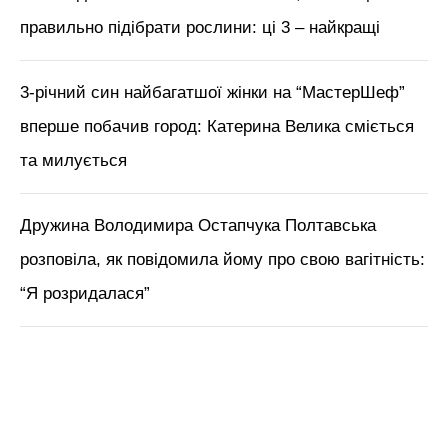
правильно підібрати рослини: ці 3 – найкращі
3-річний син найбагатшої жінки на “МастерШеф”
вперше побачив город: Катерина Велика сміється
та милується
Дружина Володимира Остапчука Полтавська
розповіла, як повідомила йому про свою вагітність:
“Я розридалася”