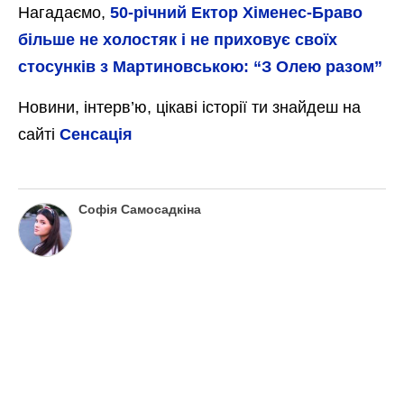
Нагадаємо,
50-річний Ектор Хіменес-Браво
більше не холостяк і не приховує своїх
стосунків з Мартиновською: “З Олею разом”
Новини, інтерв’ю, цікаві історії ти знайдеш на
сайті
Сенсація
Софія Самосадкіна