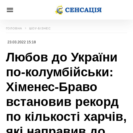
ГОЛОВНА
ШОУ-БІЗНЕС
23.03.2022 15:18
Любов до України
по-колумбійськи:
Хіменес-Браво
встановив рекорд
по кількості харчів,
які направив до