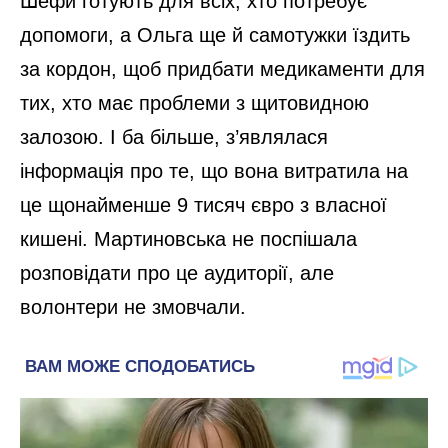
Шефи готують для всіх, хто потребує
допомоги, а Ольга ще й самотужки їздить
за кордон, щоб придбати медикаменти для
тих, хто має проблеми з щитовидною
залозою. І ба більше, з’являлася
інформація про те, що вона витратила на
це щонайменше 9 тисяч євро з власної
кишені. Мартиновська не поспішала
розповідати про це аудиторії, але
волонтери не змовчали.