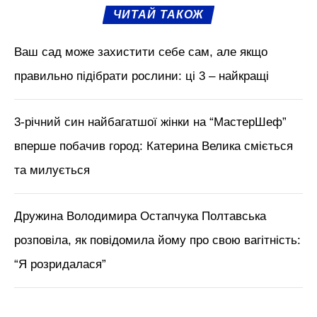
М'язи обличчя, БОТОКС, тренди
краси з Tik Tok // Лікар-
косметолог Тетяна Чернишова