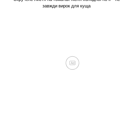
розповіла, як повідомила йому про свою вагітність:
“Я розридалася”