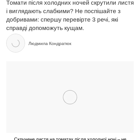
вагітність
війна в Україні
Євробачення
Руслана
Руслана Лижичко
ЧИТАЙ ТАКОЖ
Ваш сад може захистити себе сам, але якщо
правильно підібрати рослини: ці 3 – найкращі
3-річний син найбагатшої жінки на “МастерШеф”
вперше побачив город: Катерина Велика сміється
та милується
Дружина Володимира Остапчука Полтавська